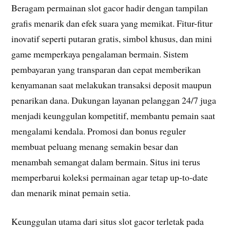
Beragam permainan slot gacor hadir dengan tampilan
grafis menarik dan efek suara yang memikat. Fitur-fitur
inovatif seperti putaran gratis, simbol khusus, dan mini
game memperkaya pengalaman bermain. Sistem
pembayaran yang transparan dan cepat memberikan
kenyamanan saat melakukan transaksi deposit maupun
penarikan dana. Dukungan layanan pelanggan 24/7 juga
menjadi keunggulan kompetitif, membantu pemain saat
mengalami kendala. Promosi dan bonus reguler
membuat peluang menang semakin besar dan
menambah semangat dalam bermain. Situs ini terus
memperbarui koleksi permainan agar tetap up-to-date
dan menarik minat pemain setia.
Keunggulan utama dari situs slot gacor terletak pada