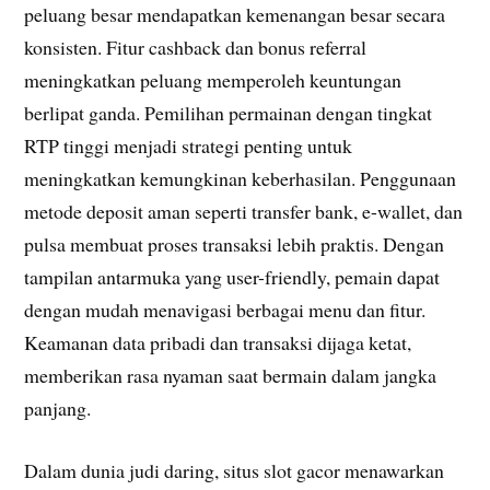
peluang besar mendapatkan kemenangan besar secara
konsisten. Fitur cashback dan bonus referral
meningkatkan peluang memperoleh keuntungan
berlipat ganda. Pemilihan permainan dengan tingkat
RTP tinggi menjadi strategi penting untuk
meningkatkan kemungkinan keberhasilan. Penggunaan
metode deposit aman seperti transfer bank, e-wallet, dan
pulsa membuat proses transaksi lebih praktis. Dengan
tampilan antarmuka yang user-friendly, pemain dapat
dengan mudah menavigasi berbagai menu dan fitur.
Keamanan data pribadi dan transaksi dijaga ketat,
memberikan rasa nyaman saat bermain dalam jangka
panjang.
Dalam dunia judi daring, situs slot gacor menawarkan