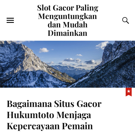
Slot Gacor Paling
Menguntungkan
dan Mudah
Dimainkan
Bagaimana Situs Gacor
Hukumtoto Menjaga
Kepercayaan Pemain