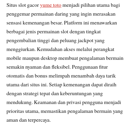
Situs slot gacor
yume toto
menjadi pilihan utama bagi
penggemar permainan daring yang ingin merasakan
sensasi kemenangan besar. Platform ini menawarkan
berbagai jenis permainan slot dengan tingkat
pengembalian tinggi dan peluang jackpot yang
menggiurkan. Kemudahan akses melalui perangkat
mobile maupun desktop membuat pengalaman bermain
semakin nyaman dan fleksibel. Penggunaan fitur
otomatis dan bonus melimpah menambah daya tarik
utama dari situs ini. Setiap kemenangan dapat diraih
dengan strategi tepat dan keberuntungan yang
mendukung. Keamanan dan privasi pengguna menjadi
prioritas utama, memastikan pengalaman bermain yang
aman dan terpercaya.