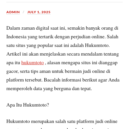
ADMIN
JULY 1, 2025
Dalam zaman digital saat ini, semakin banyak orang di
Indonesia yang tertarik dengan perjudian online. Salah
satu situs yang popular saat ini adalah Hukumtoto.
Artikel ini akan menjelaskan secara mendalam tentang
apa itu
hukumtoto
, alasan mengapa situs ini dianggap
gacor, serta tips aman untuk bermain judi online di
platform tersebut. Bacalah informasi berikut agar Anda
memperoleh data yang berguna dan tepat.
Apa Itu Hukumtoto?
Hukumtoto merupakan salah satu platform judi online