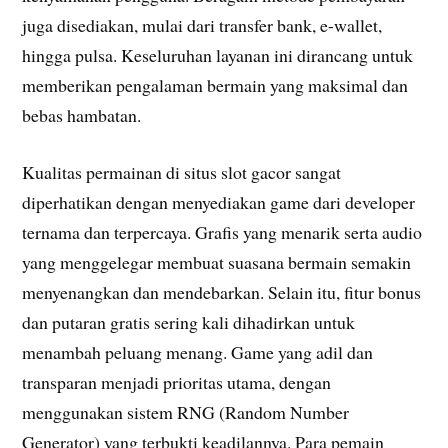
juga disediakan, mulai dari transfer bank, e-wallet,
hingga pulsa. Keseluruhan layanan ini dirancang untuk
memberikan pengalaman bermain yang maksimal dan
bebas hambatan.
Kualitas permainan di situs slot gacor sangat
diperhatikan dengan menyediakan game dari developer
ternama dan terpercaya. Grafis yang menarik serta audio
yang menggelegar membuat suasana bermain semakin
menyenangkan dan mendebarkan. Selain itu, fitur bonus
dan putaran gratis sering kali dihadirkan untuk
menambah peluang menang. Game yang adil dan
transparan menjadi prioritas utama, dengan
menggunakan sistem RNG (Random Number
Generator) yang terbukti keadilannya. Para pemain