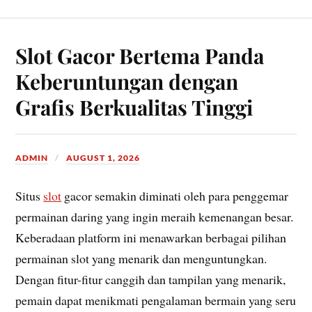
Slot Gacor Bertema Panda
Keberuntungan dengan
Grafis Berkualitas Tinggi
ADMIN
AUGUST 1, 2026
Situs
slot
gacor semakin diminati oleh para penggemar
permainan daring yang ingin meraih kemenangan besar.
Keberadaan platform ini menawarkan berbagai pilihan
permainan slot yang menarik dan menguntungkan.
Dengan fitur-fitur canggih dan tampilan yang menarik,
pemain dapat menikmati pengalaman bermain yang seru