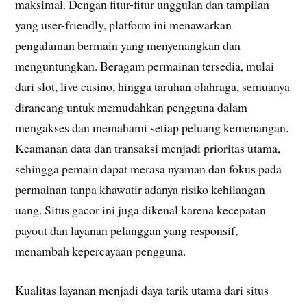
maksimal. Dengan fitur-fitur unggulan dan tampilan
yang user-friendly, platform ini menawarkan
pengalaman bermain yang menyenangkan dan
menguntungkan. Beragam permainan tersedia, mulai
dari slot, live casino, hingga taruhan olahraga, semuanya
dirancang untuk memudahkan pengguna dalam
mengakses dan memahami setiap peluang kemenangan.
Keamanan data dan transaksi menjadi prioritas utama,
sehingga pemain dapat merasa nyaman dan fokus pada
permainan tanpa khawatir adanya risiko kehilangan
uang. Situs gacor ini juga dikenal karena kecepatan
payout dan layanan pelanggan yang responsif,
menambah kepercayaan pengguna.
Kualitas layanan menjadi daya tarik utama dari situs