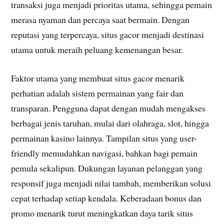
transaksi juga menjadi prioritas utama, sehingga pemain
merasa nyaman dan percaya saat bermain. Dengan
reputasi yang terpercaya, situs gacor menjadi destinasi
utama untuk meraih peluang kemenangan besar.
Faktor utama yang membuat situs gacor menarik
perhatian adalah sistem permainan yang fair dan
transparan. Pengguna dapat dengan mudah mengakses
berbagai jenis taruhan, mulai dari olahraga, slot, hingga
permainan kasino lainnya. Tampilan situs yang user-
friendly memudahkan navigasi, bahkan bagi pemain
pemula sekalipun. Dukungan layanan pelanggan yang
responsif juga menjadi nilai tambah, memberikan solusi
cepat terhadap setiap kendala. Keberadaan bonus dan
promo menarik turut meningkatkan daya tarik situs