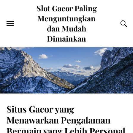
Slot Gacor Paling
Menguntungkan
dan Mudah
Dimainkan
Situs Gacor yang
Menawarkan Pengalaman
Bermain yang Lebih Personal