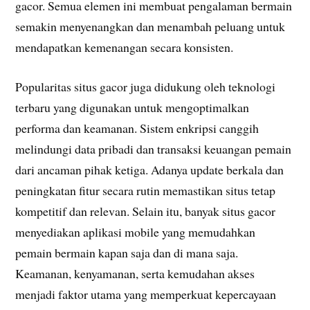
gacor. Semua elemen ini membuat pengalaman bermain
semakin menyenangkan dan menambah peluang untuk
mendapatkan kemenangan secara konsisten.
Popularitas situs gacor juga didukung oleh teknologi
terbaru yang digunakan untuk mengoptimalkan
performa dan keamanan. Sistem enkripsi canggih
melindungi data pribadi dan transaksi keuangan pemain
dari ancaman pihak ketiga. Adanya update berkala dan
peningkatan fitur secara rutin memastikan situs tetap
kompetitif dan relevan. Selain itu, banyak situs gacor
menyediakan aplikasi mobile yang memudahkan
pemain bermain kapan saja dan di mana saja.
Keamanan, kenyamanan, serta kemudahan akses
menjadi faktor utama yang memperkuat kepercayaan