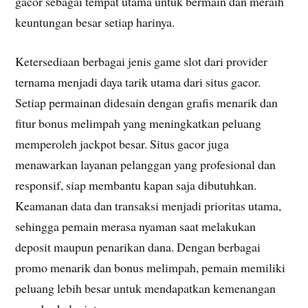
gacor sebagai tempat utama untuk bermain dan meraih
keuntungan besar setiap harinya.
Ketersediaan berbagai jenis game slot dari provider
ternama menjadi daya tarik utama dari situs gacor.
Setiap permainan didesain dengan grafis menarik dan
fitur bonus melimpah yang meningkatkan peluang
memperoleh jackpot besar. Situs gacor juga
menawarkan layanan pelanggan yang profesional dan
responsif, siap membantu kapan saja dibutuhkan.
Keamanan data dan transaksi menjadi prioritas utama,
sehingga pemain merasa nyaman saat melakukan
deposit maupun penarikan dana. Dengan berbagai
promo menarik dan bonus melimpah, pemain memiliki
peluang lebih besar untuk mendapatkan kemenangan