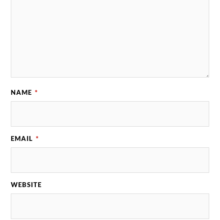
NAME
*
EMAIL
*
WEBSITE