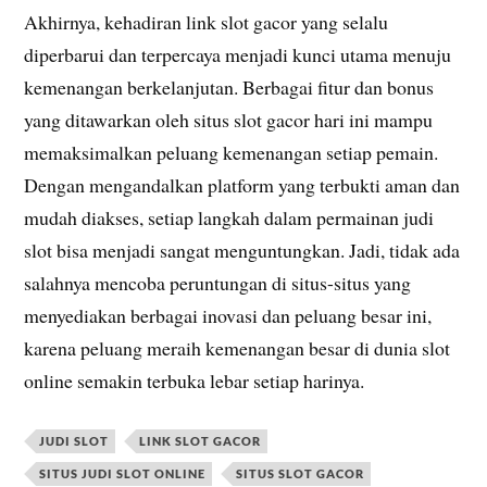
Akhirnya, kehadiran link slot gacor yang selalu
diperbarui dan terpercaya menjadi kunci utama menuju
kemenangan berkelanjutan. Berbagai fitur dan bonus
yang ditawarkan oleh situs slot gacor hari ini mampu
memaksimalkan peluang kemenangan setiap pemain.
Dengan mengandalkan platform yang terbukti aman dan
mudah diakses, setiap langkah dalam permainan judi
slot bisa menjadi sangat menguntungkan. Jadi, tidak ada
salahnya mencoba peruntungan di situs-situs yang
menyediakan berbagai inovasi dan peluang besar ini,
karena peluang meraih kemenangan besar di dunia slot
online semakin terbuka lebar setiap harinya.
JUDI SLOT
LINK SLOT GACOR
SITUS JUDI SLOT ONLINE
SITUS SLOT GACOR