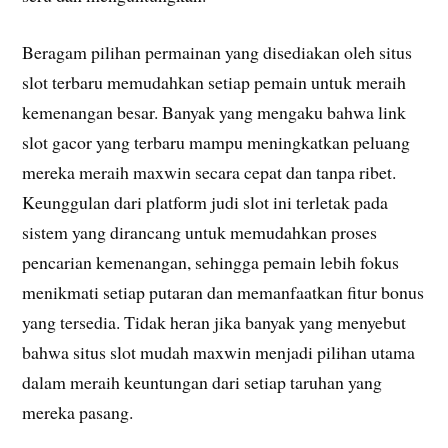
Beragam pilihan permainan yang disediakan oleh situs
slot terbaru memudahkan setiap pemain untuk meraih
kemenangan besar. Banyak yang mengaku bahwa link
slot gacor yang terbaru mampu meningkatkan peluang
mereka meraih maxwin secara cepat dan tanpa ribet.
Keunggulan dari platform judi slot ini terletak pada
sistem yang dirancang untuk memudahkan proses
pencarian kemenangan, sehingga pemain lebih fokus
menikmati setiap putaran dan memanfaatkan fitur bonus
yang tersedia. Tidak heran jika banyak yang menyebut
bahwa situs slot mudah maxwin menjadi pilihan utama
dalam meraih keuntungan dari setiap taruhan yang
mereka pasang.