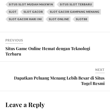
SITUS SLOT MUDAH MAXWIN
SITUS SLOT TERBARU
SLOT
SLOT GACOR
SLOT GACOR GAMPANG MENANG
SLOT GACOR HARI INI
SLOT ONLINE
SLOT88
PREVIOUS
Situs Game Online Hemat dengan Teknologi
Terbaru
NEXT
Dapatkan Peluang Menang Lebih Besar di Situs
Togel Resmi
Leave a Reply