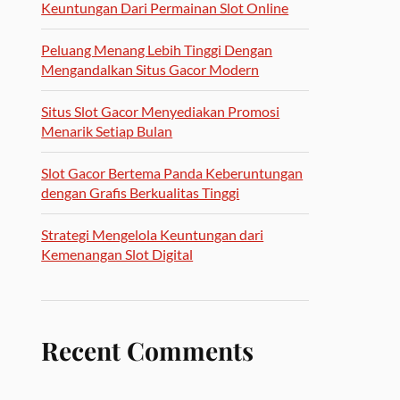
Keuntungan Dari Permainan Slot Online
Peluang Menang Lebih Tinggi Dengan
Mengandalkan Situs Gacor Modern
Situs Slot Gacor Menyediakan Promosi
Menarik Setiap Bulan
Slot Gacor Bertema Panda Keberuntungan
dengan Grafis Berkualitas Tinggi
Strategi Mengelola Keuntungan dari
Kemenangan Slot Digital
Recent Comments