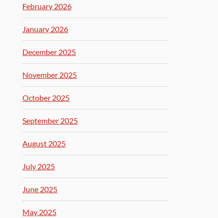
February 2026
January 2026
December 2025
November 2025
October 2025
September 2025
August 2025
July 2025
June 2025
May 2025