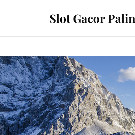
Slot Gacor Pal