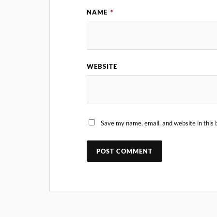
NAME
*
WEBSITE
Save my name, email, and website in this 