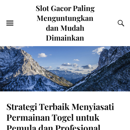
Slot Gacor Paling
Menguntungkan
dan Mudah
Dimainkan
Strategi Terbaik Menyiasati
Permainan Togel untuk
Pemula dan Profesional