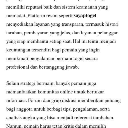
memiliki reputasi baik dan sistem keamanan yang
sayaptogel
memadai. Platform resmi seperti
menyediakan layanan yang transparan, termasuk histori
taruhan, pembayaran yang jelas, dan layanan pelanggan
yang siap membantu setiap saat. Hal ini tentu menjadi
keuntungan tersendiri bagi pemain yang ingin
menikmati pengalaman bermain togel secara
profesional dan bertanggung jawab.
Selain strategi bermain, banyak pemain juga
memanfaatkan komunitas online untuk bertukar
informasi. Forum dan grup diskusi memberikan peluang
bagi anggota untuk berbagi tips, pengalaman, serta
analisis angka yang bisa menjadi referensi tambahan.
Namun, pemain harus tetap kritis dalam memilih