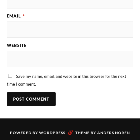
EMAIL
*
WEBSITE
Save my name, email, and website in this browser for the next
time I comment.
&
POWERED BY
WORDPRESS
THEME BY
ANDERS NORÉN