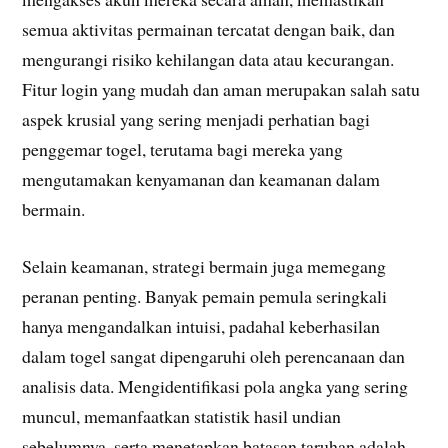
semua aktivitas permainan tercatat dengan baik, dan
mengurangi risiko kehilangan data atau kecurangan.
Fitur login yang mudah dan aman merupakan salah satu
aspek krusial yang sering menjadi perhatian bagi
penggemar togel, terutama bagi mereka yang
mengutamakan kenyamanan dan keamanan dalam
bermain.
Selain keamanan, strategi bermain juga memegang
peranan penting. Banyak pemain pemula seringkali
hanya mengandalkan intuisi, padahal keberhasilan
dalam togel sangat dipengaruhi oleh perencanaan dan
analisis data. Mengidentifikasi pola angka yang sering
muncul, memanfaatkan statistik hasil undian
sebelumnya, serta menetapkan batasan taruhan adalah