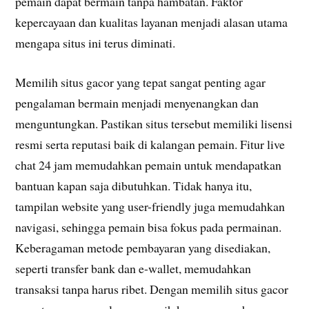
pemain dapat bermain tanpa hambatan. Faktor
kepercayaan dan kualitas layanan menjadi alasan utama
mengapa situs ini terus diminati.
Memilih situs gacor yang tepat sangat penting agar
pengalaman bermain menjadi menyenangkan dan
menguntungkan. Pastikan situs tersebut memiliki lisensi
resmi serta reputasi baik di kalangan pemain. Fitur live
chat 24 jam memudahkan pemain untuk mendapatkan
bantuan kapan saja dibutuhkan. Tidak hanya itu,
tampilan website yang user-friendly juga memudahkan
navigasi, sehingga pemain bisa fokus pada permainan.
Keberagaman metode pembayaran yang disediakan,
seperti transfer bank dan e-wallet, memudahkan
transaksi tanpa harus ribet. Dengan memilih situs gacor