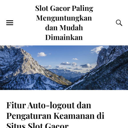
Slot Gacor Paling
Menguntungkan
dan Mudah
Dimainkan
Fitur Auto-logout dan
Pengaturan Keamanan di
Situs Slot Gacor