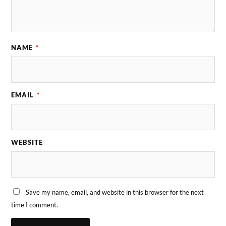
NAME
*
EMAIL
*
WEBSITE
Save my name, email, and website in this browser for the next
time I comment.