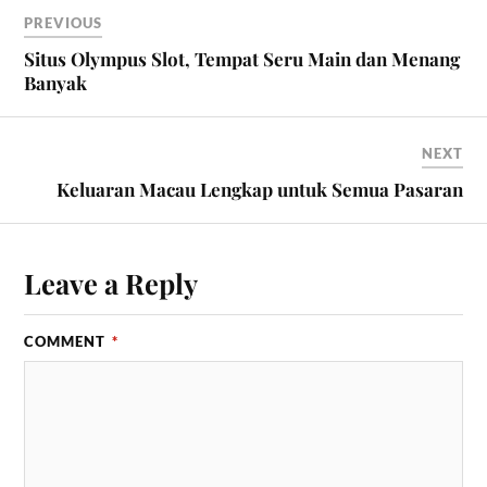
PREVIOUS
Situs Olympus Slot, Tempat Seru Main dan Menang
Banyak
NEXT
Keluaran Macau Lengkap untuk Semua Pasaran
Leave a Reply
COMMENT
*