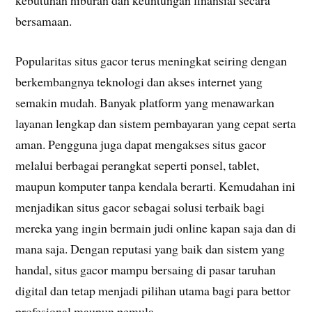
bersamaan.
Popularitas situs gacor terus meningkat seiring dengan
berkembangnya teknologi dan akses internet yang
semakin mudah. Banyak platform yang menawarkan
layanan lengkap dan sistem pembayaran yang cepat serta
aman. Pengguna juga dapat mengakses situs gacor
melalui berbagai perangkat seperti ponsel, tablet,
maupun komputer tanpa kendala berarti. Kemudahan ini
menjadikan situs gacor sebagai solusi terbaik bagi
mereka yang ingin bermain judi online kapan saja dan di
mana saja. Dengan reputasi yang baik dan sistem yang
handal, situs gacor mampu bersaing di pasar taruhan
digital dan tetap menjadi pilihan utama bagi para bettor
profesional maupun pemula.