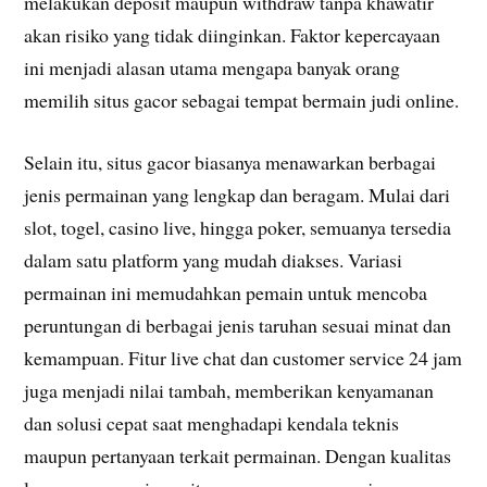
melakukan deposit maupun withdraw tanpa khawatir
akan risiko yang tidak diinginkan. Faktor kepercayaan
ini menjadi alasan utama mengapa banyak orang
memilih situs gacor sebagai tempat bermain judi online.
Selain itu, situs gacor biasanya menawarkan berbagai
jenis permainan yang lengkap dan beragam. Mulai dari
slot, togel, casino live, hingga poker, semuanya tersedia
dalam satu platform yang mudah diakses. Variasi
permainan ini memudahkan pemain untuk mencoba
peruntungan di berbagai jenis taruhan sesuai minat dan
kemampuan. Fitur live chat dan customer service 24 jam
juga menjadi nilai tambah, memberikan kenyamanan
dan solusi cepat saat menghadapi kendala teknis
maupun pertanyaan terkait permainan. Dengan kualitas