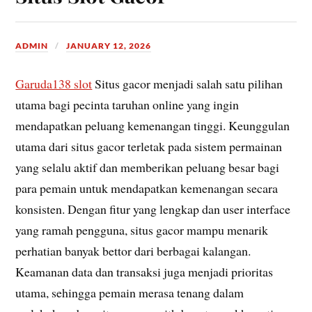
ADMIN
JANUARY 12, 2026
Garuda138 slot
Situs gacor menjadi salah satu pilihan
utama bagi pecinta taruhan online yang ingin
mendapatkan peluang kemenangan tinggi. Keunggulan
utama dari situs gacor terletak pada sistem permainan
yang selalu aktif dan memberikan peluang besar bagi
para pemain untuk mendapatkan kemenangan secara
konsisten. Dengan fitur yang lengkap dan user interface
yang ramah pengguna, situs gacor mampu menarik
perhatian banyak bettor dari berbagai kalangan.
Keamanan data dan transaksi juga menjadi prioritas
utama, sehingga pemain merasa tenang dalam