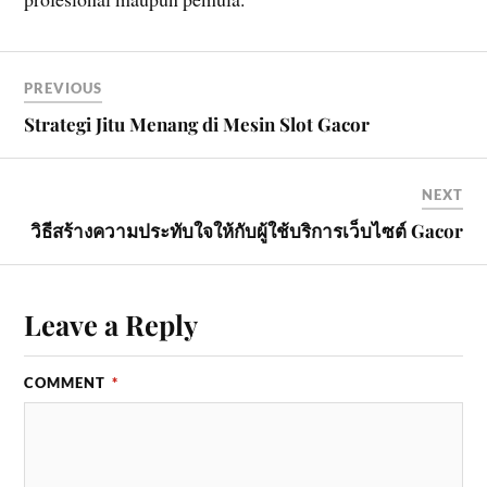
PREVIOUS
Strategi Jitu Menang di Mesin Slot Gacor
NEXT
วิธีสร้างความประทับใจให้กับผู้ใช้บริการเว็บไซต์ Gacor
Leave a Reply
COMMENT
*