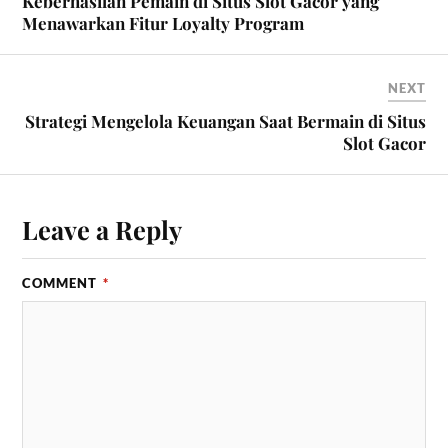
Keberhasilan Pemain di Situs Slot Gacor yang
Menawarkan Fitur Loyalty Program
NEXT
Strategi Mengelola Keuangan Saat Bermain di Situs
Slot Gacor
Leave a Reply
COMMENT
*