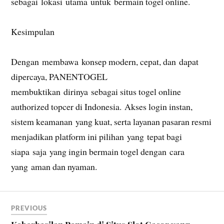
sebagai lokasi utama untuk bermain togel online.
Kesimpulan
Dengan membawa konsep modern, cepat, dan dapat
dipercaya, PANENTOGEL
membuktikan dirinya sebagai situs togel online
authorized topcer di Indonesia. Akses login instan,
sistem keamanan yang kuat, serta layanan pasaran resmi
menjadikan platform ini pilihan yang tepat bagi
siapa saja yang ingin bermain togel dengan cara
yang aman dan nyaman.
PREVIOUS