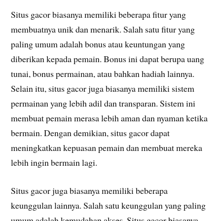
Situs gacor biasanya memiliki beberapa fitur yang
membuatnya unik dan menarik. Salah satu fitur yang
paling umum adalah bonus atau keuntungan yang
diberikan kepada pemain. Bonus ini dapat berupa uang
tunai, bonus permainan, atau bahkan hadiah lainnya.
Selain itu, situs gacor juga biasanya memiliki sistem
permainan yang lebih adil dan transparan. Sistem ini
membuat pemain merasa lebih aman dan nyaman ketika
bermain. Dengan demikian, situs gacor dapat
meningkatkan kepuasan pemain dan membuat mereka
lebih ingin bermain lagi.
Situs gacor juga biasanya memiliki beberapa
keunggulan lainnya. Salah satu keunggulan yang paling
umum adalah kemudahan akses. Situs gacor biasanya