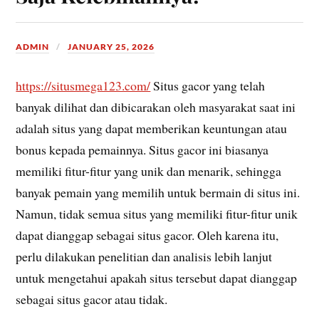
ADMIN
JANUARY 25, 2026
https://situsmega123.com/
Situs gacor yang telah
banyak dilihat dan dibicarakan oleh masyarakat saat ini
adalah situs yang dapat memberikan keuntungan atau
bonus kepada pemainnya. Situs gacor ini biasanya
memiliki fitur-fitur yang unik dan menarik, sehingga
banyak pemain yang memilih untuk bermain di situs ini.
Namun, tidak semua situs yang memiliki fitur-fitur unik
dapat dianggap sebagai situs gacor. Oleh karena itu,
perlu dilakukan penelitian dan analisis lebih lanjut
untuk mengetahui apakah situs tersebut dapat dianggap
sebagai situs gacor atau tidak.