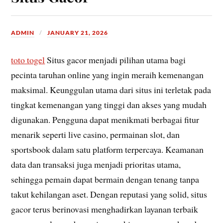
ADMIN
JANUARY 21, 2026
toto togel
Situs gacor menjadi pilihan utama bagi
pecinta taruhan online yang ingin meraih kemenangan
maksimal. Keunggulan utama dari situs ini terletak pada
tingkat kemenangan yang tinggi dan akses yang mudah
digunakan. Pengguna dapat menikmati berbagai fitur
menarik seperti live casino, permainan slot, dan
sportsbook dalam satu platform terpercaya. Keamanan
data dan transaksi juga menjadi prioritas utama,
sehingga pemain dapat bermain dengan tenang tanpa
takut kehilangan aset. Dengan reputasi yang solid, situs
gacor terus berinovasi menghadirkan layanan terbaik