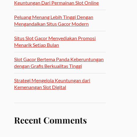
Keuntungan Dari Permainan Slot Online
Peluang Menang Lebih Tinggi Dengan
Mengandalkan Situs Gacor Modern
Situs Slot Gacor Menyediakan Promosi
Menarik Setiap Bulan
Slot Gacor Bertema Panda Keberuntungan
dengan Grafis Berkualitas Tinggi
Strategi Mengelola Keuntungan dari
Kemenangan Slot Digital
Recent Comments