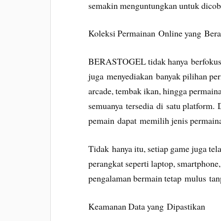
semakin menguntungkan untuk dicob
Koleksi Permainan Online yang Ber
BERASTOGEL tidak hanya berfokus p
juga menyediakan banyak pilihan per
arcade, tembak ikan, hingga permai
semuanya tersedia di satu platform. 
pemain dapat memilih jenis permainan
Tidak hanya itu, setiap game juga te
perangkat seperti laptop, smartphone
pengalaman bermain tetap mulus tanp
Keamanan Data yang Dipastikan