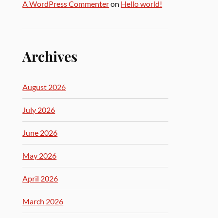
A WordPress Commenter
on
Hello world!
Archives
August 2026
July 2026
June 2026
May 2026
April 2026
March 2026