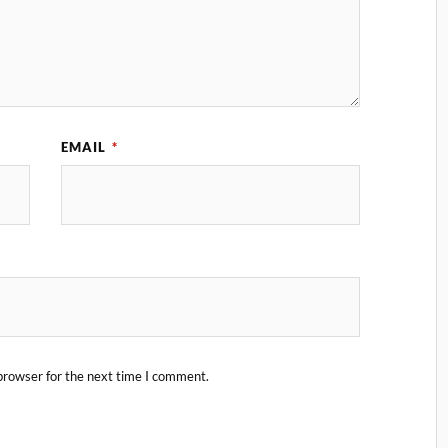
EMAIL
*
browser for the next time I comment.