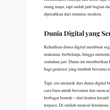
ruang maya, tapi sudah jadi bagian da
dipisahkan dari rutinitas modern.
Dunia Digital yang Se
Kehadiran dunia digital membuat sega
makanan, berbelanja, hingga menonto
sentuhan jari. Dunia ini memberikan
bagi generasi yang tumbuh bersama t
Tapi, sisi menarik dari dunia digit
cara baru untuk bersantai dan mencari
berbagai bentuk—dari konten kreatif 
terpacu. Di sinilah muncul fenomen