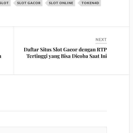
SLOT
SLOT GACOR
SLOT ONLINE
TOKEN4D
NEXT
Daftar Situs Slot Gacor dengan RTP
m
Tertinggi yang Bisa Dicoba Saat Ini