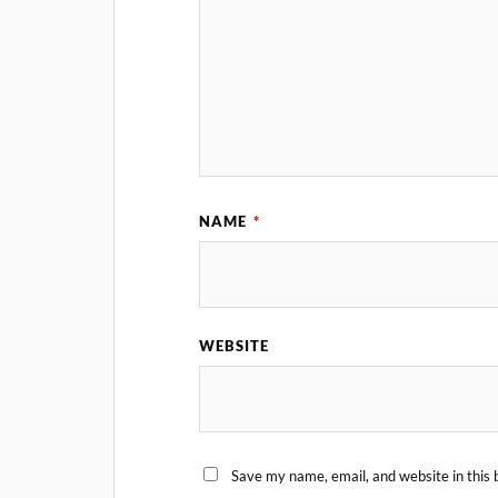
NAME
*
WEBSITE
Save my name, email, and website in this 