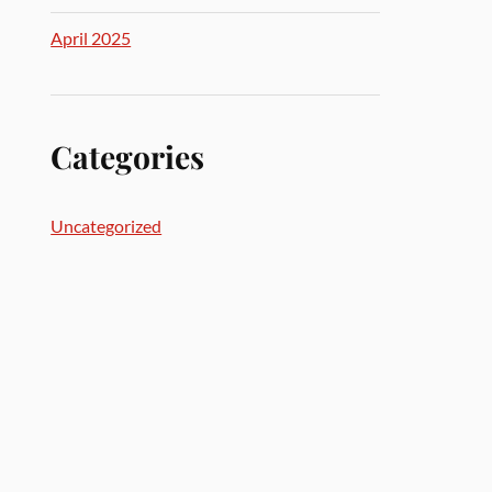
April 2025
Categories
Uncategorized