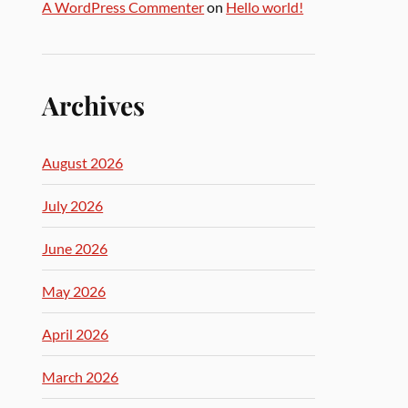
A WordPress Commenter
on
Hello world!
Archives
August 2026
July 2026
June 2026
May 2026
April 2026
March 2026