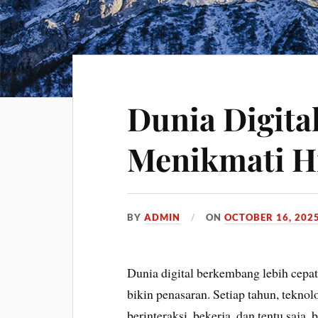
Dunia Digita
Menikmati H
BY
ADMIN
ON
OCTOBER 16, 202
Dunia digital berkembang lebih cepat
bikin penasaran. Setiap tahun, tekno
berinteraksi, bekerja, dan tentu saja