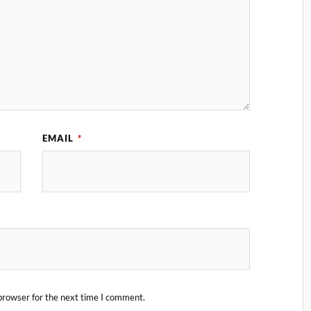
EMAIL
*
browser for the next time I comment.