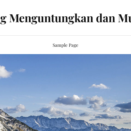
ing Menguntungkan dan 
Sample Page