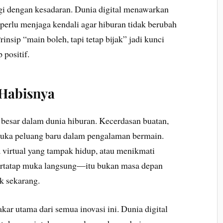
gi dengan kesadaran. Dunia digital menawarkan
perlu menjaga kendali agar hiburan tidak berubah
nsip “main boleh, tapi tetap bijak” jadi kunci
 positif.
 Habisnya
besar dalam dunia hiburan. Kecerdasan buatan,
mbuka peluang baru dalam pengalaman bermain.
 virtual yang tampak hidup, atau menikmati
bertatap muka langsung—itu bukan masa depan
uk sekarang.
kar utama dari semua inovasi ini. Dunia digital