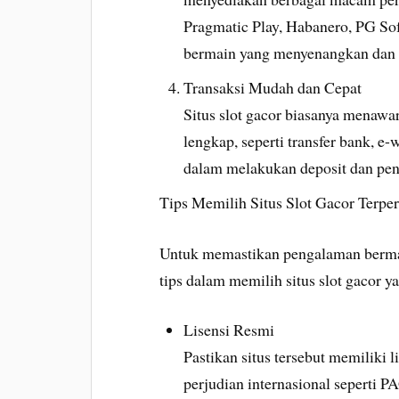
Pragmatic Play, Habanero, PG Sof
bermain yang menyenangkan dan a
Transaksi Mudah dan Cepat
Situs slot gacor biasanya menaw
lengkap, seperti transfer bank, 
dalam melakukan deposit dan pen
Tips Memilih Situs Slot Gacor Terpe
Untuk memastikan pengalaman berma
tips dalam memilih situs slot gacor y
Lisensi Resmi
Pastikan situs tersebut memiliki l
perjudian internasional seperti