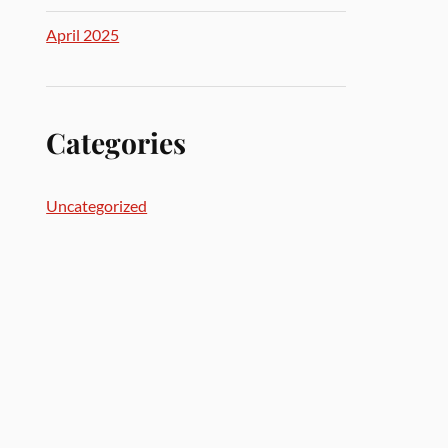
April 2025
Categories
Uncategorized