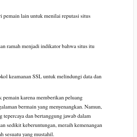
i pemain lain untuk menilai reputasi situs
an ramah menjadi indikator bahwa situs itu
okol keamanan SSL untuk melindungi data dan
yak pemain karena memberikan peluang
ngalaman bermain yang menyenangkan. Namun,
ng tepercaya dan bertanggung jawab dalam
 dan sedikit keberuntungan, meraih kemenangan
lah sesuatu yang mustahil.