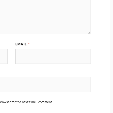
EMAIL
*
browser for the next time I comment.