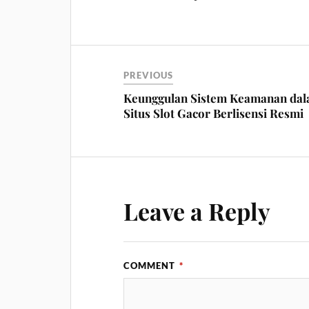
PREVIOUS
Keunggulan Sistem Keamanan da
Situs Slot Gacor Berlisensi Resmi
Leave a Reply
COMMENT
*