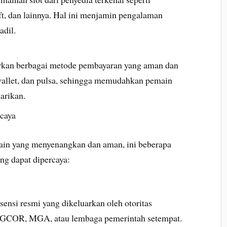
t, dan lainnya. Hal ini menjamin pengalaman
dil.
arkan berbagai metode pembayaran yang aman dan
e-wallet, dan pulsa, sehingga memudahkan pemain
arikan.
rcaya
in yang menyenangkan dan aman, ini beberapa
ang dapat dipercaya:
isensi resmi yang dikeluarkan oleh otoritas
 PAGCOR, MGA, atau lembaga pemerintah setempat.