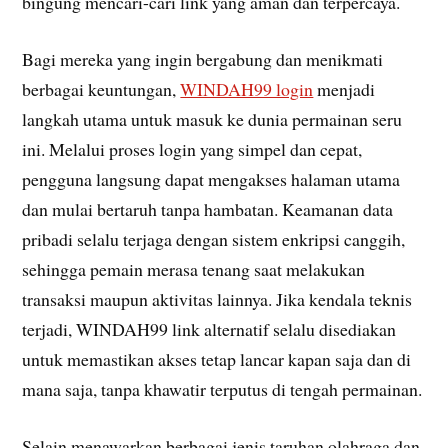
bingung mencari-cari link yang aman dan terpercaya.
Bagi mereka yang ingin bergabung dan menikmati
berbagai keuntungan,
WINDAH99 login
menjadi
langkah utama untuk masuk ke dunia permainan seru
ini. Melalui proses login yang simpel dan cepat,
pengguna langsung dapat mengakses halaman utama
dan mulai bertaruh tanpa hambatan. Keamanan data
pribadi selalu terjaga dengan sistem enkripsi canggih,
sehingga pemain merasa tenang saat melakukan
transaksi maupun aktivitas lainnya. Jika kendala teknis
terjadi, WINDAH99 link alternatif selalu disediakan
untuk memastikan akses tetap lancar kapan saja dan di
mana saja, tanpa khawatir terputus di tengah permainan.
Selain menawarkan berbagai jenis taruhan olahraga dan