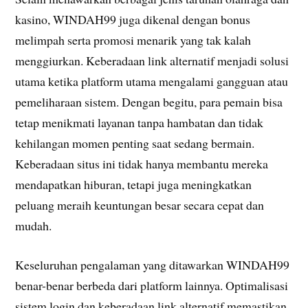
kasino, WINDAH99 juga dikenal dengan bonus
melimpah serta promosi menarik yang tak kalah
menggiurkan. Keberadaan link alternatif menjadi solusi
utama ketika platform utama mengalami gangguan atau
pemeliharaan sistem. Dengan begitu, para pemain bisa
tetap menikmati layanan tanpa hambatan dan tidak
kehilangan momen penting saat sedang bermain.
Keberadaan situs ini tidak hanya membantu mereka
mendapatkan hiburan, tetapi juga meningkatkan
peluang meraih keuntungan besar secara cepat dan
mudah.
Keseluruhan pengalaman yang ditawarkan WINDAH99
benar-benar berbeda dari platform lainnya. Optimalisasi
sistem login dan keberadaan link alternatif memastikan