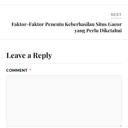
NEXT
Faktor-Faktor Penentu Keberhasilan Situs Gacor
yang Perlu Diketahui
Leave a Reply
COMMENT
*