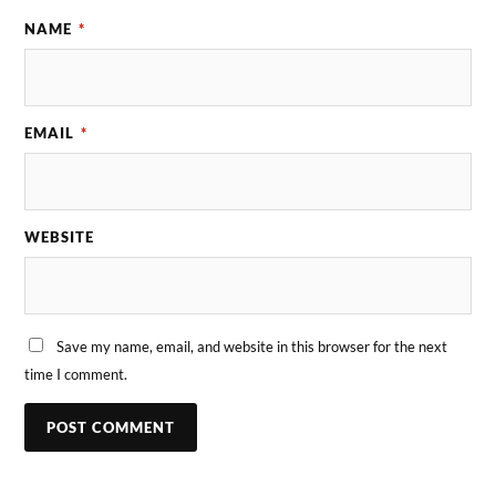
NAME
*
EMAIL
*
WEBSITE
Save my name, email, and website in this browser for the next
time I comment.