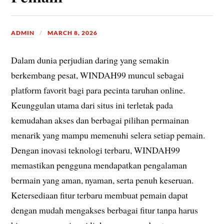
ADMIN
MARCH 8, 2026
Dalam dunia perjudian daring yang semakin
berkembang pesat, WINDAH99 muncul sebagai
platform favorit bagi para pecinta taruhan online.
Keunggulan utama dari situs ini terletak pada
kemudahan akses dan berbagai pilihan permainan
menarik yang mampu memenuhi selera setiap pemain.
Dengan inovasi teknologi terbaru, WINDAH99
memastikan pengguna mendapatkan pengalaman
bermain yang aman, nyaman, serta penuh keseruan.
Ketersediaan fitur terbaru membuat pemain dapat
dengan mudah mengakses berbagai fitur tanpa harus