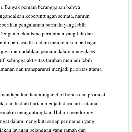
gi. Banyak pemain beranggapan bahwa
engandalkan keberuntungan semata, namun
berikan pengalaman bermain yang lebih
engan mekanisme permainan yang fair dan
lebih percaya diri dalam menjalankan berbagai
cor juga memudahkan pemain dalam mengakses
tif, sehingga aktivitas taruhan menjadi lebih
manan dan transparansi menjadi prioritas utama
li mendapatkan keuntungan dari bonus dan promosi
k, dan hadiah harian menjadi daya tarik utama
emakin menguntungkan. Hal ini mendorong
angat dalam mengikuti setiap permainan yang
diakan layanan pelanggan yang ramah dan