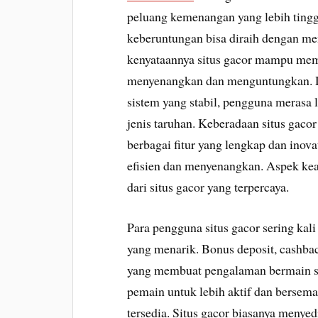
peluang kemenangan yang lebih ting
keberuntungan bisa diraih dengan m
kenyataannya situs gacor mampu mem
menyenangkan dan menguntungkan. D
sistem yang stabil, pengguna merasa 
jenis taruhan. Keberadaan situs ga
berbagai fitur yang lengkap dan inova
efisien dan menyenangkan. Aspek kea
dari situs gacor yang terpercaya.
Para pengguna situs gacor sering ka
yang menarik. Bonus deposit, cashbac
yang membuat pengalaman bermain s
pemain untuk lebih aktif dan bersem
tersedia. Situs gacor biasanya menye