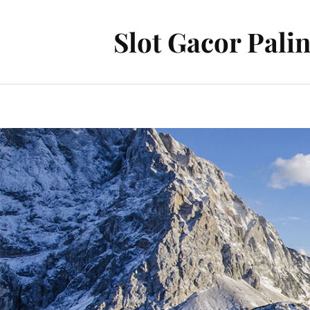
Slot Gacor Pal