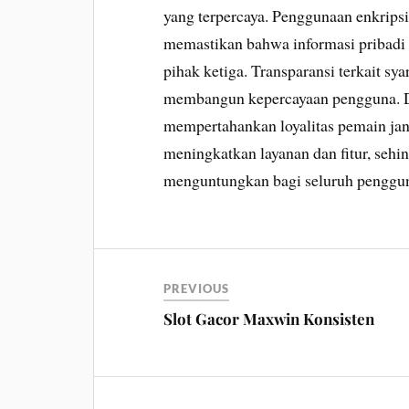
yang terpercaya. Penggunaan enkrips
memastikan bahwa informasi pribadi
pihak ketiga. Transparansi terkait sy
membangun kepercayaan pengguna. De
mempertahankan loyalitas pemain jan
meningkatkan layanan dan fitur, seh
menguntungkan bagi seluruh penggun
PREVIOUS
Slot Gacor Maxwin Konsisten