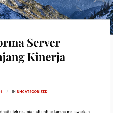
forma Server
jang Kinerja
26
IN
UNCATEGORIZED
inati oleh pecinta judi online karena menawarkan