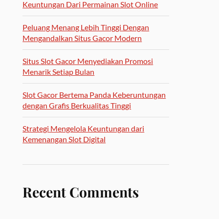
Keuntungan Dari Permainan Slot Online
Peluang Menang Lebih Tinggi Dengan
Mengandalkan Situs Gacor Modern
Situs Slot Gacor Menyediakan Promosi
Menarik Setiap Bulan
Slot Gacor Bertema Panda Keberuntungan
dengan Grafis Berkualitas Tinggi
Strategi Mengelola Keuntungan dari
Kemenangan Slot Digital
Recent Comments