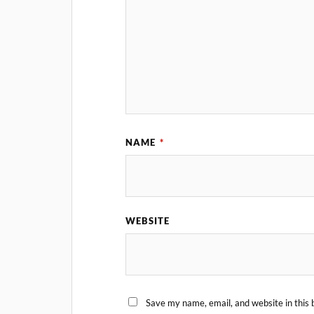
NAME
*
WEBSITE
Save my name, email, and website in this 