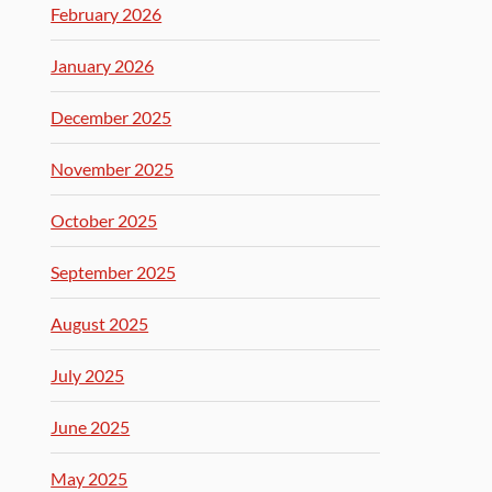
February 2026
January 2026
December 2025
November 2025
October 2025
September 2025
August 2025
July 2025
June 2025
May 2025