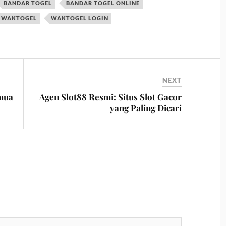
BANDAR TOGEL
BANDAR TOGEL ONLINE
WAKTOGEL
WAKTOGEL LOGIN
NEXT
emua
Agen Slot88 Resmi: Situs Slot Gacor
yang Paling Dicari