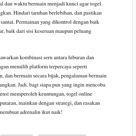
al dan waktu bermain menjadi kunci agar togel
kan. Hindari taruhan berlebihan, dan pastikan
 santai. Permainan yang dikontrol dengan baik
r, baik dari sisi keseruan maupun peluang
awarkan kombinasi seru antara hiburan dan
an memilih platform terpercaya seperti
, dan bermain secara bijak, pengalaman bermain
angkan. Jadi, bagi siapa pun yang ingin mencoba
ensi memperoleh keuntungan, togel online
 putaran, mainkan dengan strategi, dan rasakan
membuat adrenalin ikut naik!