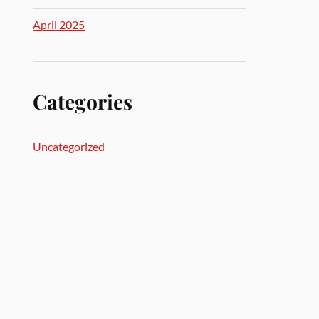
April 2025
Categories
Uncategorized