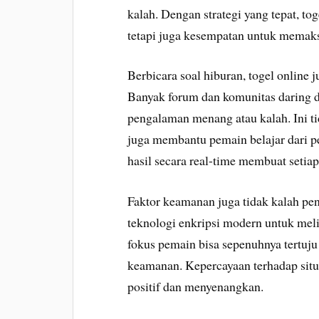
kalah. Dengan strategi yang tepat, t
tetapi juga kesempatan untuk memak
Berbicara soal hiburan, togel online
Banyak forum dan komunitas daring di
pengalaman menang atau kalah. Ini t
juga membantu pemain belajar dari pe
hasil secara real-time membuat setia
Faktor keamanan juga tidak kalah pe
teknologi enkripsi modern untuk meli
fokus pemain bisa sepenuhnya tertuju
keamanan. Kepercayaan terhadap situ
positif dan menyenangkan.