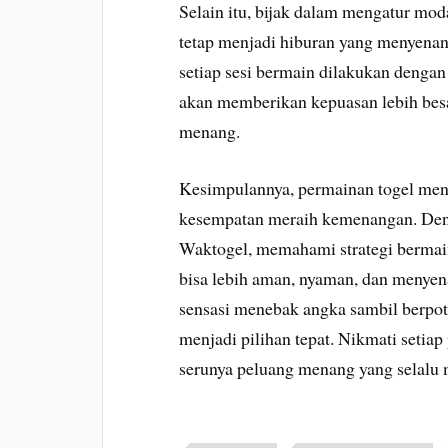
Selain itu, bijak dalam mengatur mod
tetap menjadi hiburan yang menyenang
setiap sesi bermain dilakukan dengan
akan memberikan kepuasan lebih besa
menang.
Kesimpulannya, permainan togel men
kesempatan meraih kemenangan. Deng
Waktogel, memahami strategi bermain
bisa lebih aman, nyaman, dan menyen
sensasi menebak angka sambil berpot
menjadi pilihan tepat. Nikmati setiap
serunya peluang menang yang selalu 