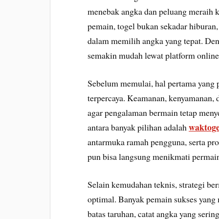
menebak angka dan peluang meraih 
pemain, togel bukan sekadar hiburan, 
dalam memilih angka yang tepat. Den
semakin mudah lewat platform online,
Sebelum memulai, hal pertama yang pe
terpercaya. Keamanan, kenyamanan, d
agar pengalaman bermain tetap menye
waktoge
antara banyak pilihan adalah
antarmuka ramah pengguna, serta pro
pun bisa langsung menikmati permai
Selain kemudahan teknis, strategi be
optimal. Banyak pemain sukses yang 
batas taruhan, catat angka yang sering