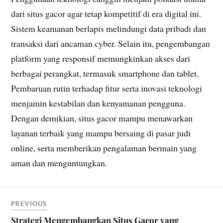
dari situs gacor agar tetap kompetitif di era digital ini.
Sistem keamanan berlapis melindungi data pribadi dan
transaksi dari ancaman cyber. Selain itu, pengembangan
platform yang responsif memungkinkan akses dari
berbagai perangkat, termasuk smartphone dan tablet.
Pembaruan rutin terhadap fitur serta inovasi teknologi
menjamin kestabilan dan kenyamanan pengguna.
Dengan demikian, situs gacor mampu menawarkan
layanan terbaik yang mampu bersaing di pasar judi
online, serta memberikan pengalaman bermain yang
aman dan menguntungkan.
PREVIOUS
Strategi Mengembangkan Situs Gacor yang