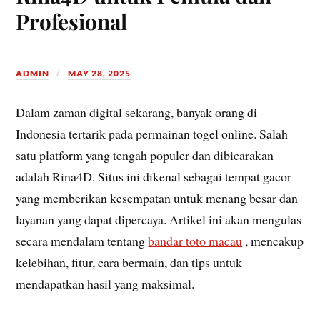
Profesional
ADMIN
MAY 28, 2025
Dalam zaman digital sekarang, banyak orang di
Indonesia tertarik pada permainan togel online. Salah
satu platform yang tengah populer dan dibicarakan
adalah Rina4D. Situs ini dikenal sebagai tempat gacor
yang memberikan kesempatan untuk menang besar dan
layanan yang dapat dipercaya. Artikel ini akan mengulas
secara mendalam tentang
bandar toto macau
, mencakup
kelebihan, fitur, cara bermain, dan tips untuk
mendapatkan hasil yang maksimal.