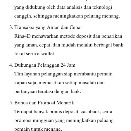
yang didukung oleh data analisis dan teknologi
canggih, sehingga meningkatkan peluang menang.
Transaksi yang Aman dan Cepat
Rina4D menawarkan metode deposit dan penarikan
yang aman, cepat, dan mudah melalui berbagai bank
lokal serta e-wallet.
Dukungan Pelanggan 24 Jam
Tim layanan pelanggan siap membantu pemain
kapan saja, memastikan setiap masalah dan
pertanyaan teratasi dengan baik.
Bonus dan Promosi Menarik
Terdapat banyak bonus deposit, cashback, serta
promosi mingguan yang meningkatkan peluang
pemain untuk menang.