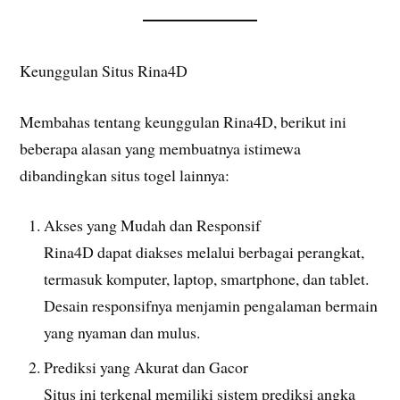
Keunggulan Situs Rina4D
Membahas tentang keunggulan Rina4D, berikut ini
beberapa alasan yang membuatnya istimewa
dibandingkan situs togel lainnya:
Akses yang Mudah dan Responsif
Rina4D dapat diakses melalui berbagai perangkat,
termasuk komputer, laptop, smartphone, dan tablet.
Desain responsifnya menjamin pengalaman bermain
yang nyaman dan mulus.
Prediksi yang Akurat dan Gacor
Situs ini terkenal memiliki sistem prediksi angka