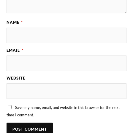
NAME
*
EMAIL
*
WEBSITE
Save my name, email, and website in this browser for the next
time I comment.