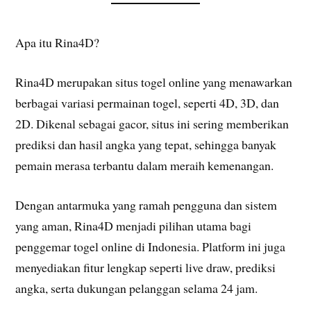
Apa itu Rina4D?
Rina4D merupakan situs togel online yang menawarkan
berbagai variasi permainan togel, seperti 4D, 3D, dan
2D. Dikenal sebagai gacor, situs ini sering memberikan
prediksi dan hasil angka yang tepat, sehingga banyak
pemain merasa terbantu dalam meraih kemenangan.
Dengan antarmuka yang ramah pengguna dan sistem
yang aman, Rina4D menjadi pilihan utama bagi
penggemar togel online di Indonesia. Platform ini juga
menyediakan fitur lengkap seperti live draw, prediksi
angka, serta dukungan pelanggan selama 24 jam.