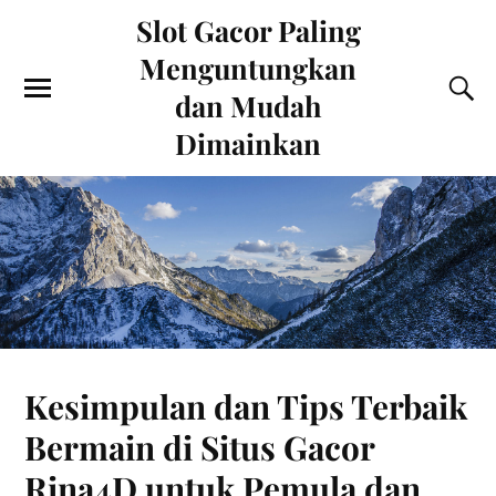
Slot Gacor Paling
Menguntungkan
dan Mudah
Dimainkan
Kesimpulan dan Tips Terbaik
Bermain di Situs Gacor
Rina4D untuk Pemula dan