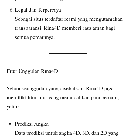
Legal dan Terpercaya
Sebagai situs terdaftar resmi yang mengutamakan
transparansi, Rina4D memberi rasa aman bagi
semua pemainnya.
Fitur Unggulan Rina4D
Selain keunggulan yang disebutkan, Rina4D juga
memiliki fitur-fitur yang memudahkan para pemain,
yaitu:
Prediksi Angka
Data prediksi untuk angka 4D, 3D, dan 2D yang