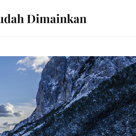
Mudah Dimainkan