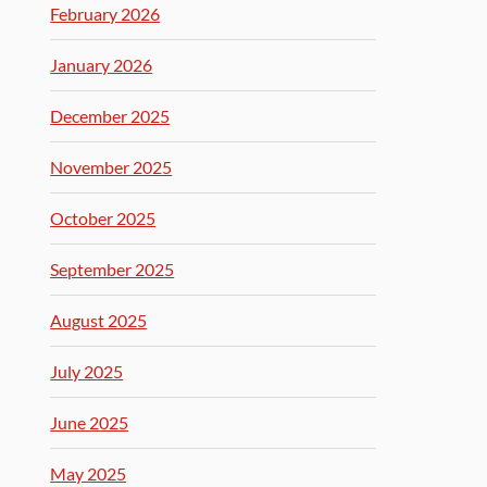
February 2026
January 2026
December 2025
November 2025
October 2025
September 2025
August 2025
July 2025
June 2025
May 2025