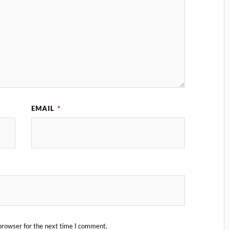
EMAIL
*
browser for the next time I comment.