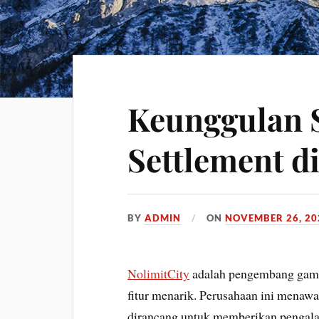
Keunggulan 
Settlement di
BY
ADMIN
ON
NOVEMBER 26, 20
NolimitCity
adalah pengembang game 
fitur menarik. Perusahaan ini menawa
dirancang untuk memberikan pengala