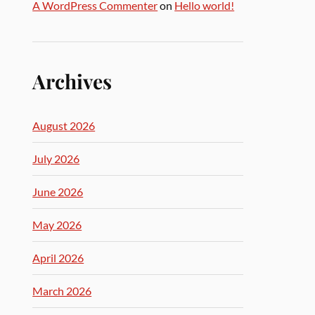
A WordPress Commenter
on
Hello world!
Archives
August 2026
July 2026
June 2026
May 2026
April 2026
March 2026