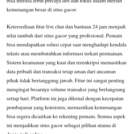
bisa merasa lebih percaya diri dan fokus dalam meraih
kemenangan besar di situs gacor.
Ketersediaan fitur live chat dan bantuan 24 jam menjadi
nilai tambah dari situs gacor yang profesional. Pemain
bisa mendapatkan solusi cepat saat menghadapi kendala
teknis atau membutuhkan informasi terkait permainan.
Sistem keamanan yang kuat dan terenkripsi memastikan
data pribadi dan transaksi tetap aman dari ancaman
pihak tidak bertanggung jawab. Fitur ini sangat penting
mengingat besarnya volume transaksi yang berlangsung
setiap hari. Platform ini juga dikenal dengan kecepatan
pembayaran yang konsisten, memastikan kemenangan
bisa segera dicairkan ke rekening pemain. Semua aspek
ini menjadikan situs gacor sebagai pilihan utama di
dunia judi online.