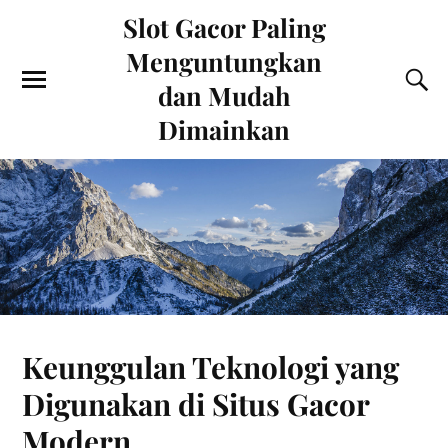
Slot Gacor Paling
Menguntungkan
dan Mudah
Dimainkan
Keunggulan Teknologi yang
Digunakan di Situs Gacor
Modern