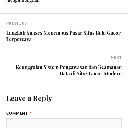
PREVIOUS
Langkah Sukses Menembus Pasar Situs Bola Gacor
Terpercaya
NEXT
Keunggulan Sistem Pengawasan dan Keamanan
Data di Situs Gacor Modern
Leave a Reply
COMMENT
*