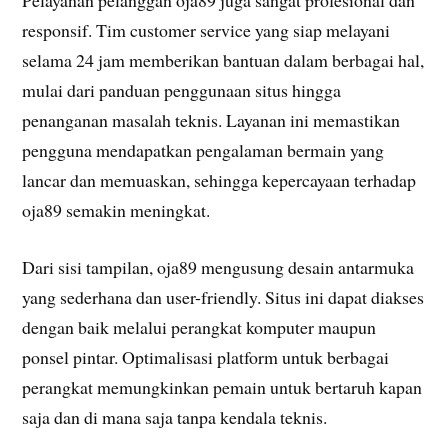
Pelayanan pelanggan oja89 juga sangat profesional dan
responsif. Tim customer service yang siap melayani
selama 24 jam memberikan bantuan dalam berbagai hal,
mulai dari panduan penggunaan situs hingga
penanganan masalah teknis. Layanan ini memastikan
pengguna mendapatkan pengalaman bermain yang
lancar dan memuaskan, sehingga kepercayaan terhadap
oja89 semakin meningkat.
Dari sisi tampilan, oja89 mengusung desain antarmuka
yang sederhana dan user-friendly. Situs ini dapat diakses
dengan baik melalui perangkat komputer maupun
ponsel pintar. Optimalisasi platform untuk berbagai
perangkat memungkinkan pemain untuk bertaruh kapan
saja dan di mana saja tanpa kendala teknis.