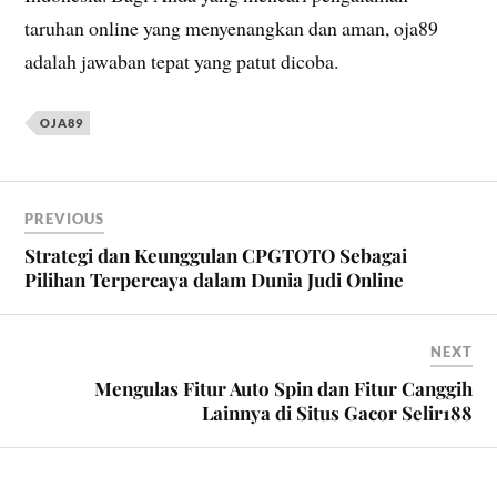
taruhan online yang menyenangkan dan aman, oja89
adalah jawaban tepat yang patut dicoba.
OJA89
PREVIOUS
Strategi dan Keunggulan CPGTOTO Sebagai
Pilihan Terpercaya dalam Dunia Judi Online
NEXT
Mengulas Fitur Auto Spin dan Fitur Canggih
Lainnya di Situs Gacor Selir188