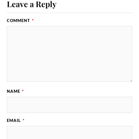
Leave a Reply
COMMENT
*
NAME
*
EMAIL
*