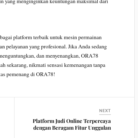
ain yang menginginkan keuntungan maksimal dari
agai platform terbaik untuk mesin permainan
dan pelayanan yang profesional. Jika Anda sedang
, menguntungkan, dan menyenangkan, ORA78
lah sekarang, nikmati sensasi kemenangan tanpa
nitas pemenang di ORA78!
NEXT
Platform Judi Online Terpercaya
dengan Beragam Fitur Unggulan