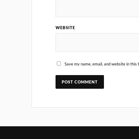
WEBSITE
Save my name, email, and website in this 