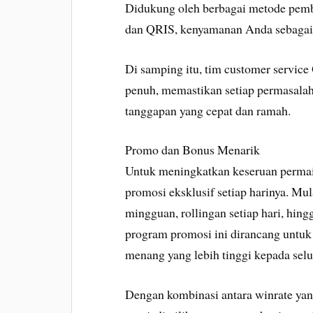
Didukung oleh berbagai metode pembay
dan QRIS, kenyamanan Anda sebagai
Di samping itu, tim customer servi
penuh, memastikan setiap permasalah
tanggapan yang cepat dan ramah.
Promo dan Bonus Menarik
Untuk meningkatkan keseruan perma
promosi eksklusif setiap harinya. Mu
mingguan, rollingan setiap hari, hin
program promosi ini dirancang untu
menang yang lebih tinggi kepada selu
Dengan kombinasi antara winrate y