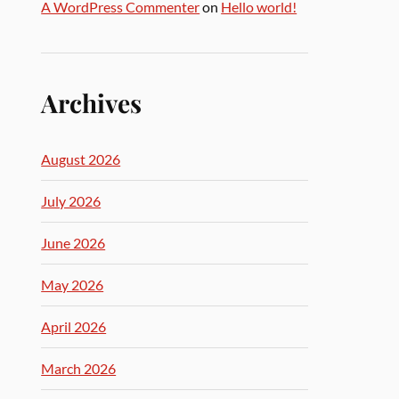
A WordPress Commenter
on
Hello world!
Archives
August 2026
July 2026
June 2026
May 2026
April 2026
March 2026