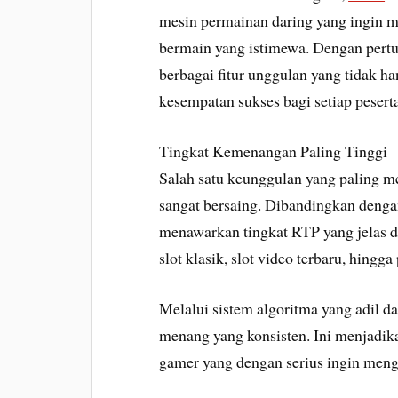
mesin permainan daring yang ingin m
bermain yang istimewa. Dengan pert
berbagai fitur unggulan yang tidak h
kesempatan sukses bagi setiap pesert
Tingkat Kemenangan Paling Tinggi
Salah satu keunggulan yang paling 
sangat bersaing. Dibandingkan deng
menawarkan tingkat RTP yang jelas da
slot klasik, slot video terbaru, hingg
Melalui sistem algoritma yang adil d
menang yang konsisten. Ini menjadik
gamer yang dengan serius ingin meng