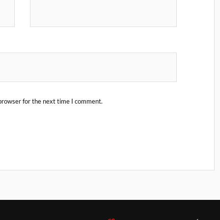
browser for the next time I comment.