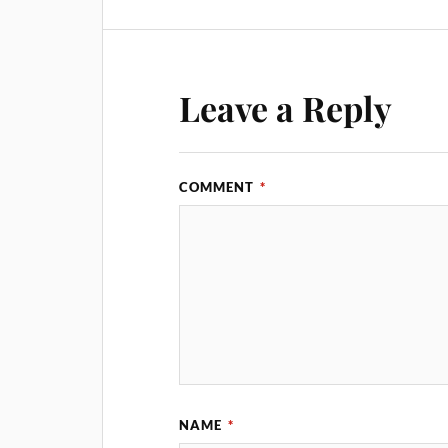
Leave a Reply
COMMENT
*
NAME
*