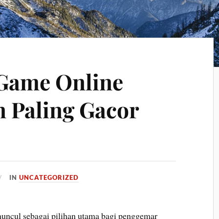
 Game Online
 Paling Gacor
IN
UNCATEGORIZED
uncul sebagai pilihan utama bagi penggemar