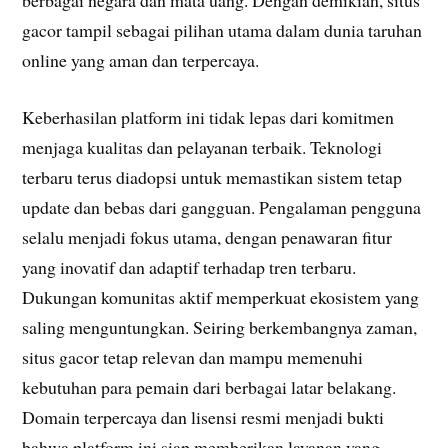
gacor tampil sebagai pilihan utama dalam dunia taruhan
online yang aman dan terpercaya.
Keberhasilan platform ini tidak lepas dari komitmen
menjaga kualitas dan pelayanan terbaik. Teknologi
terbaru terus diadopsi untuk memastikan sistem tetap
update dan bebas dari gangguan. Pengalaman pengguna
selalu menjadi fokus utama, dengan penawaran fitur
yang inovatif dan adaptif terhadap tren terbaru.
Dukungan komunitas aktif memperkuat ekosistem yang
saling menguntungkan. Seiring berkembangnya zaman,
situs gacor tetap relevan dan mampu memenuhi
kebutuhan para pemain dari berbagai latar belakang.
Domain terpercaya dan lisensi resmi menjadi bukti
bahwa platform ini siap memberikan layanan yang