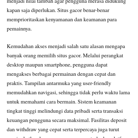
menjadi nilai tambah agar pengguna merasa didukung
kapan saja diperlukan. Situs gacor benar-benar
memprioritaskan kenyamanan dan keamanan para
pemainnya.
Kemudahan akses menjadi salah satu alasan mengapa
banyak orang memilih situs gacor. Melalui perangkat
desktop maupun smartphone, pengguna dapat
mengakses berbagai permainan dengan cepat dan
praktis. Tampilan antarmuka yang user-friendly
memudahkan navigasi, sehingga tidak perlu waktu lama
untuk memahami cara bermain. Sistem keamanan
tingkat tinggi melindungi data pribadi serta transaksi
keuangan pengguna secara maksimal. Fasilitas deposit
dan withdraw yang cepat serta terpercaya juga turut