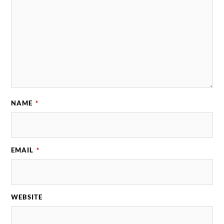
NAME
*
EMAIL
*
WEBSITE