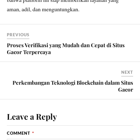
aman, adil, dan menguntungkan.
PREVIOUS
Proses Verifikasi yang Mudah dan Cepat di Situs
Gacor Terpercaya
NEXT
Perkembangan Teknologi Blockchain dalam Situs
Gacor
Leave a Reply
COMMENT
*