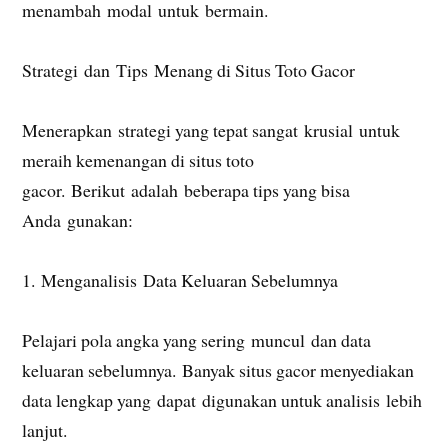
menambah modal untuk bermain.
Strategi dan Tips Menang di Situs Toto Gacor
Menerapkan strategi yang tepat sangat krusial untuk
meraih kemenangan di situs toto
gacor. Berikut adalah beberapa tips yang bisa
Anda gunakan:
1. Menganalisis Data Keluaran Sebelumnya
Pelajari pola angka yang sering muncul dan data
keluaran sebelumnya. Banyak situs gacor menyediakan
data lengkap yang dapat digunakan untuk analisis lebih
lanjut.