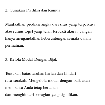
2. Gunakan Prediksi dan Rumus
Manfaatkan prediksi angka dari situs yang terpercaya
atau rumus togel yang telah terbukti akurat. Jangan
hanya mengandalkan keberuntungan semata dalam
permainan.
3. Kelola Modal Dengan Bijak
Tentukan batas taruhan harian dan hindari
rasa serakah. Mengelola modal dengan baik akan
membantu Anda tetap bertahan
dan menghindari kerugian yang signifikan.