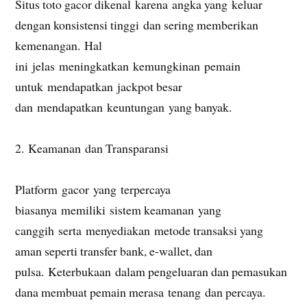
Situs toto gacor dikenal karena angka yang keluar
dengan konsistensi tinggi dan sering memberikan
kemenangan. Hal
ini jelas meningkatkan kemungkinan pemain
untuk mendapatkan jackpot besar
dan mendapatkan keuntungan yang banyak.
2. Keamanan dan Transparansi
Platform gacor yang terpercaya
biasanya memiliki sistem keamanan yang
canggih serta menyediakan metode transaksi yang
aman seperti transfer bank, e-wallet, dan
pulsa. Keterbukaan dalam pengeluaran dan pemasukan
dana membuat pemain merasa tenang dan percaya.