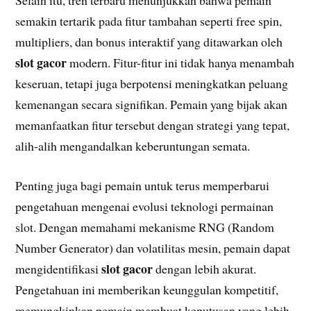
Selain itu, tren terbaru menunjukkan bahwa pemain
semakin tertarik pada fitur tambahan seperti free spin,
multipliers, dan bonus interaktif yang ditawarkan oleh
slot gacor
modern. Fitur-fitur ini tidak hanya menambah
keseruan, tetapi juga berpotensi meningkatkan peluang
kemenangan secara signifikan. Pemain yang bijak akan
memanfaatkan fitur tersebut dengan strategi yang tepat,
alih-alih mengandalkan keberuntungan semata.
Penting juga bagi pemain untuk terus memperbarui
pengetahuan mengenai evolusi teknologi permainan
slot. Dengan memahami mekanisme RNG (Random
Number Generator) dan volatilitas mesin, pemain dapat
slot gacor
mengidentifikasi
dengan lebih akurat.
Pengetahuan ini memberikan keunggulan kompetitif,
memungkinkan pemain membuat keputusan yang lebih