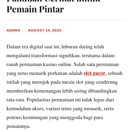
Pemain Pintar
ADMIN
AUGUST 14, 2025
Dalam era digital saat ini, hiburan daring telah
mengalami transformasi signifikan, terutama dalam
ranah permainan kasino online. Salah satu permainan
slot gacor
yang terus menarik perhatian adalah
, sebuah
istilah yang merujuk pada mesin slot yang cenderung
memberikan kemenangan lebih sering dibandingkan
rata-rata. Popularitas permainan ini tidak lepas dari
kemudahan akses, variasi tema yang menarik, serta
potensi keuntungan yang menggoda bagi para
pemainnya.