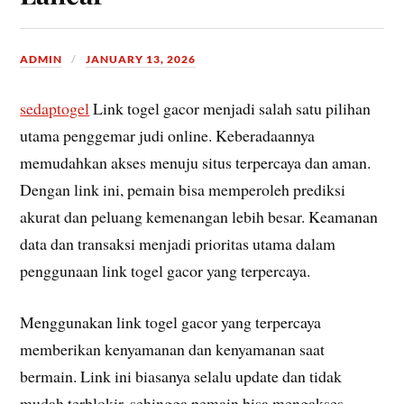
ADMIN
JANUARY 13, 2026
sedaptogel
Link togel gacor menjadi salah satu pilihan
utama penggemar judi online. Keberadaannya
memudahkan akses menuju situs terpercaya dan aman.
Dengan link ini, pemain bisa memperoleh prediksi
akurat dan peluang kemenangan lebih besar. Keamanan
data dan transaksi menjadi prioritas utama dalam
penggunaan link togel gacor yang terpercaya.
Menggunakan link togel gacor yang terpercaya
memberikan kenyamanan dan kenyamanan saat
bermain. Link ini biasanya selalu update dan tidak
mudah terblokir, sehingga pemain bisa mengakses