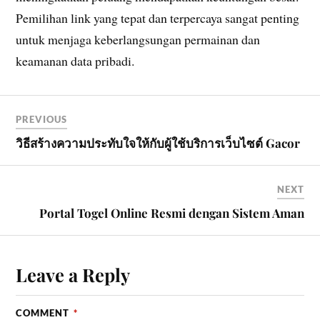
Pemilihan link yang tepat dan terpercaya sangat penting
untuk menjaga keberlangsungan permainan dan
keamanan data pribadi.
PREVIOUS
วิธีสร้างความประทับใจให้กับผู้ใช้บริการเว็บไซต์ Gacor
NEXT
Portal Togel Online Resmi dengan Sistem Aman
Leave a Reply
COMMENT
*