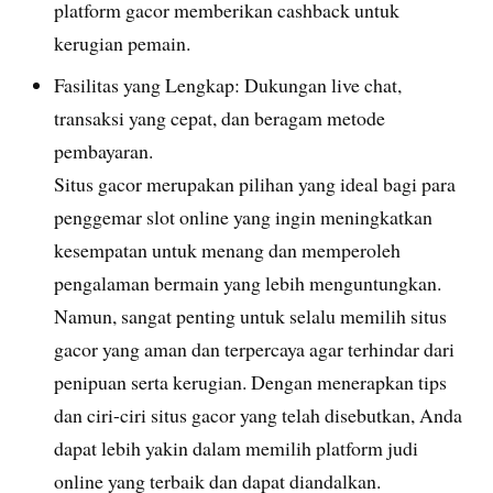
platform gacor memberikan cashback untuk
kerugian pemain.
Fasilitas yang Lengkap: Dukungan live chat,
transaksi yang cepat, dan beragam metode
pembayaran.
Situs gacor merupakan pilihan yang ideal bagi para
penggemar slot online yang ingin meningkatkan
kesempatan untuk menang dan memperoleh
pengalaman bermain yang lebih menguntungkan.
Namun, sangat penting untuk selalu memilih situs
gacor yang aman dan terpercaya agar terhindar dari
penipuan serta kerugian. Dengan menerapkan tips
dan ciri-ciri situs gacor yang telah disebutkan, Anda
dapat lebih yakin dalam memilih platform judi
online yang terbaik dan dapat diandalkan.