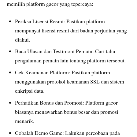
memilih platform gacor yang tepercaya:
Periksa Lisensi Resmi: Pastikan platform
mempunyai lisensi resmi dari badan perjudian yang
diakui.
Baca Ulasan dan Testimoni Pemain: Cari tahu
pengalaman pemain lain tentang platform tersebut.
Cek Keamanan Platform: Pastikan platform
menggunakan protokol keamanan SSL dan sistem
enkripsi data.
Perhatikan Bonus dan Promosi: Platform gacor
biasanya menawarkan bonus besar dan promosi
menarik.
Cobalah Demo Game: Lakukan percobaan pada