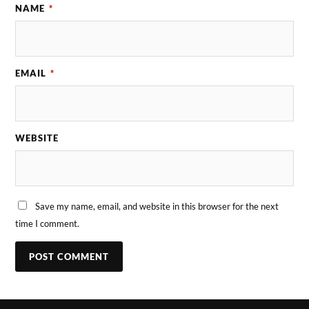
NAME
*
EMAIL
*
WEBSITE
Save my name, email, and website in this browser for the next
time I comment.