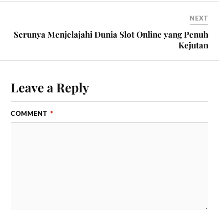
NEXT
Serunya Menjelajahi Dunia Slot Online yang Penuh
Kejutan
Leave a Reply
COMMENT
*