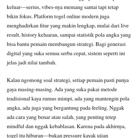
keluar—serius, vibes-nya memang santai tapi tetap
bikin fokus. Platform togel online modern juga
menghadirkan fitur yang makin lengkap, mulai dari live
result, history keluaran, sampai statistik pola angka yang
bisa bantu pemain membangun strategi. Bagi generasi
digital yang suka semua serba cepat, sistem seperti ini
jelas jadi nilai tambah.
Kalau ngomong soal strategi, setiap pemain pasti punya
gaya masing-masing. Ada yang suka pakai metode
tradisional kaya rumus mimpi, ada yang mantengin pola
angka, ada juga yang bergantung pada feeling. Nggak
ada cara yang benar atau salah, yang penting tetep
mindful dan nggak kebablasan. Karena pada akhirnya,
togel itu hiburan—bukan pressure kayak ujian