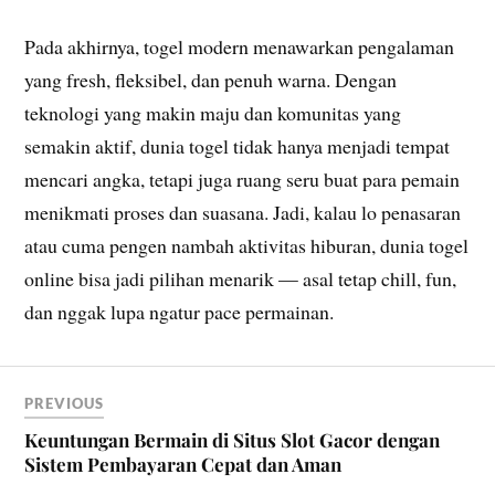
Pada akhirnya, togel modern menawarkan pengalaman
yang fresh, fleksibel, dan penuh warna. Dengan
teknologi yang makin maju dan komunitas yang
semakin aktif, dunia togel tidak hanya menjadi tempat
mencari angka, tetapi juga ruang seru buat para pemain
menikmati proses dan suasana. Jadi, kalau lo penasaran
atau cuma pengen nambah aktivitas hiburan, dunia togel
online bisa jadi pilihan menarik — asal tetap chill, fun,
dan nggak lupa ngatur pace permainan.
PREVIOUS
Keuntungan Bermain di Situs Slot Gacor dengan
Sistem Pembayaran Cepat dan Aman