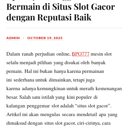
Bermain di Situs Slot Gacor
dengan Reputasi Baik
ADMIN
OCTOBER 19, 2025
Dalam ranah perjudian online,
BPO777
mesin slot
selalu menjadi pilihan yang disukai oleh banyak
pemain. Hal ini bukan hanya karena permainan
ini sederhana untuk dimainkan, tetapi juga
karena adanya kemungkinan untuk meraih kemenangan
besar. Salah satu istilah yang kini populer di
kalangan penggemar slot adalah “situs slot gacor”.
Artikel ini akan mengulas secara mendetail apa yang
dimaksud dengan situs slot gacor, ciri-cirinya, cara