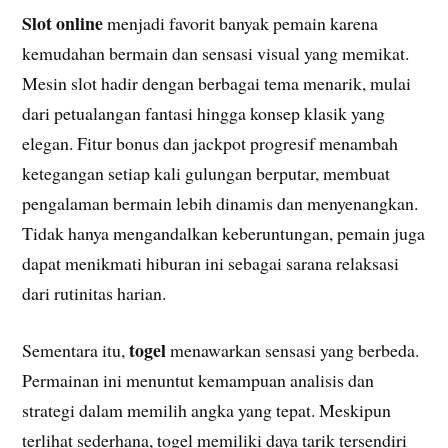
Slot online
menjadi favorit banyak pemain karena
kemudahan bermain dan sensasi visual yang memikat.
Mesin slot hadir dengan berbagai tema menarik, mulai
dari petualangan fantasi hingga konsep klasik yang
elegan. Fitur bonus dan jackpot progresif menambah
ketegangan setiap kali gulungan berputar, membuat
pengalaman bermain lebih dinamis dan menyenangkan.
Tidak hanya mengandalkan keberuntungan, pemain juga
dapat menikmati hiburan ini sebagai sarana relaksasi
dari rutinitas harian.
togel
Sementara itu,
menawarkan sensasi yang berbeda.
Permainan ini menuntut kemampuan analisis dan
strategi dalam memilih angka yang tepat. Meskipun
terlihat sederhana, togel memiliki daya tarik tersendiri