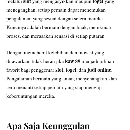
slot
togel
melalui
yang mengasyikkan maupun
yang
menegangkan, setiap pemain dapat menemukan
pengalaman yang sesuai dengan selera mereka.
Kuncinya adalah bermain dengan bijak, menikmati
proses, dan merasakan sensasi di setiap putaran.
Dengan memahami kelebihan dan inovasi yang
kaw 89
ditawarkan, tidak heran jika
menjadi pilihan
slot
togel
judi online
favorit bagi penggemar
,
, dan
.
Pengalaman bermain yang aman, menyenangkan, dan
seru menanti setiap pemain yang siap menguji
keberuntungan mereka.
Apa Saja Keunggulan