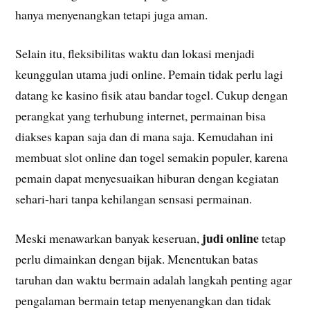
hanya menyenangkan tetapi juga aman.
Selain itu, fleksibilitas waktu dan lokasi menjadi
keunggulan utama judi online. Pemain tidak perlu lagi
datang ke kasino fisik atau bandar togel. Cukup dengan
perangkat yang terhubung internet, permainan bisa
diakses kapan saja dan di mana saja. Kemudahan ini
membuat slot online dan togel semakin populer, karena
pemain dapat menyesuaikan hiburan dengan kegiatan
sehari-hari tanpa kehilangan sensasi permainan.
judi online
Meski menawarkan banyak keseruan,
tetap
perlu dimainkan dengan bijak. Menentukan batas
taruhan dan waktu bermain adalah langkah penting agar
pengalaman bermain tetap menyenangkan dan tidak