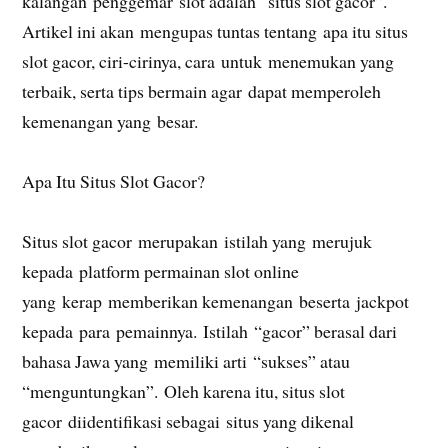
kalangan penggemar slot adalah “situs slot gacor”.
Artikel ini akan mengupas tuntas tentang apa itu situs
slot gacor, ciri-cirinya, cara untuk menemukan yang
terbaik, serta tips bermain agar dapat memperoleh
kemenangan yang besar.
Apa Itu Situs Slot Gacor?
Situs slot gacor merupakan istilah yang merujuk
kepada platform permainan slot online
yang kerap memberikan kemenangan beserta jackpot
kepada para pemainnya. Istilah “gacor” berasal dari
bahasa Jawa yang memiliki arti “sukses” atau
“menguntungkan”. Oleh karena itu, situs slot
gacor diidentifikasi sebagai situs yang dikenal