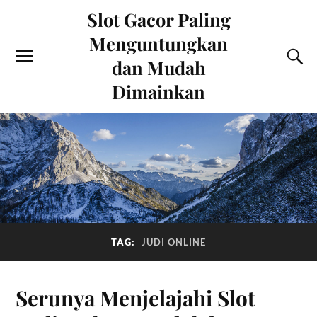
Slot Gacor Paling
Menguntungkan
dan Mudah
Dimainkan
TAG:
JUDI ONLINE
Serunya Menjelajahi Slot