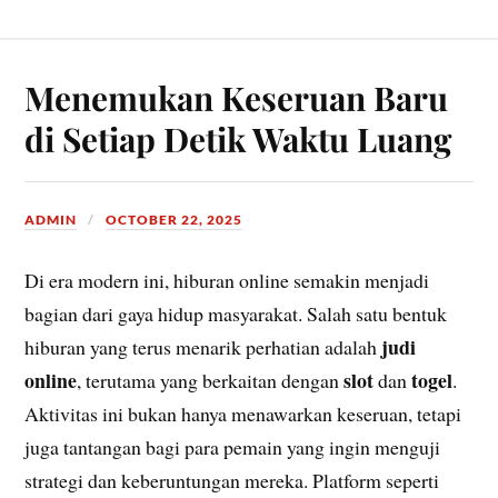
Menemukan Keseruan Baru
di Setiap Detik Waktu Luang
ADMIN
OCTOBER 22, 2025
Di era modern ini, hiburan online semakin menjadi
bagian dari gaya hidup masyarakat. Salah satu bentuk
judi
hiburan yang terus menarik perhatian adalah
online
slot
togel
, terutama yang berkaitan dengan
dan
.
Aktivitas ini bukan hanya menawarkan keseruan, tetapi
juga tantangan bagi para pemain yang ingin menguji
strategi dan keberuntungan mereka. Platform seperti