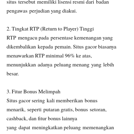
situs tersebut memiliki lisensi resmi dari badan
pengawas perjudian yang diakui.
2. Tingkat RTP (Return to Player) Tinggi
RTP mengacu pada persentase kemenangan yang
dikembalikan kepada pemain. Situs gacor biasanya
menawarkan RTP minimal 96% ke atas,
menunjukkan adanya peluang menang yang lebih
besar.
3. Fitur Bonus Melimpah
Situs gacor sering kali memberikan bonus
menarik, seperti putaran gratis, bonus setoran,
cashback, dan fitur bonus lainnya
yang dapat meningkatkan peluang memenangkan