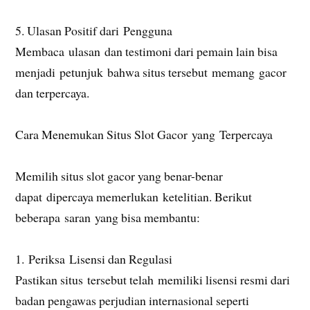
5. Ulasan Positif dari Pengguna
Membaca ulasan dan testimoni dari pemain lain bisa
menjadi petunjuk bahwa situs tersebut memang gacor
dan terpercaya.
Cara Menemukan Situs Slot Gacor yang Terpercaya
Memilih situs slot gacor yang benar-benar
dapat dipercaya memerlukan ketelitian. Berikut
beberapa saran yang bisa membantu:
1. Periksa Lisensi dan Regulasi
Pastikan situs tersebut telah memiliki lisensi resmi dari
badan pengawas perjudian internasional seperti