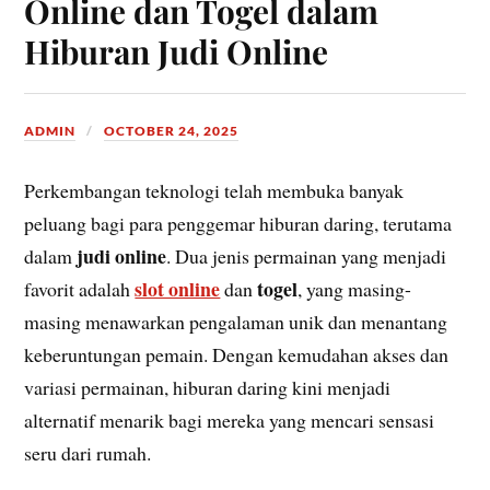
Online dan Togel dalam
Hiburan Judi Online
ADMIN
OCTOBER 24, 2025
Perkembangan teknologi telah membuka banyak
peluang bagi para penggemar hiburan daring, terutama
judi online
dalam
. Dua jenis permainan yang menjadi
slot online
togel
favorit adalah
dan
, yang masing-
masing menawarkan pengalaman unik dan menantang
keberuntungan pemain. Dengan kemudahan akses dan
variasi permainan, hiburan daring kini menjadi
alternatif menarik bagi mereka yang mencari sensasi
seru dari rumah.