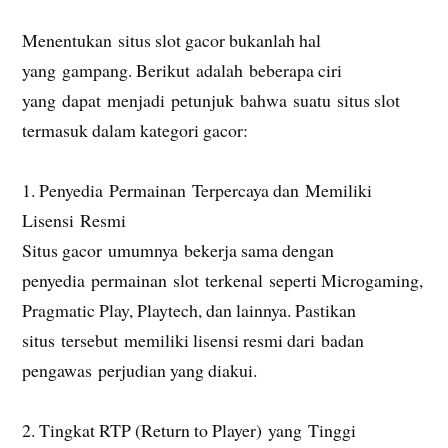
Menentukan situs slot gacor bukanlah hal
yang gampang. Berikut adalah beberapa ciri
yang dapat menjadi petunjuk bahwa suatu situs slot
termasuk dalam kategori gacor:
1. Penyedia Permainan Terpercaya dan Memiliki
Lisensi Resmi
Situs gacor umumnya bekerja sama dengan
penyedia permainan slot terkenal seperti Microgaming,
Pragmatic Play, Playtech, dan lainnya. Pastikan
situs tersebut memiliki lisensi resmi dari badan
pengawas perjudian yang diakui.
2. Tingkat RTP (Return to Player) yang Tinggi