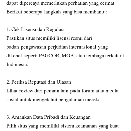
dapat dipercaya memerlukan perhatian yang cermat.
Berikut beberapa langkah yang bisa membantu:
1. Cek Lisensi dan Regulasi
Pastikan situs memiliki lisensi resmi dari
badan pengawasan perjudian internasional yang
dikenal seperti PAGCOR, MGA, atau lembaga terkait di
Indonesia.
2. Periksa Reputasi dan Ulasan
Lihat review dari pemain lain pada forum atau media
sosial untuk mengetahui pengalaman mereka.
3. Amankan Data Pribadi dan Keuangan
Pilih situs yang memiliki sistem keamanan yang kuat