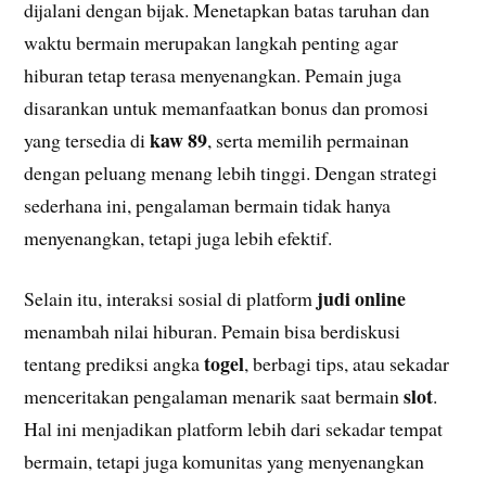
dijalani dengan bijak. Menetapkan batas taruhan dan
waktu bermain merupakan langkah penting agar
hiburan tetap terasa menyenangkan. Pemain juga
disarankan untuk memanfaatkan bonus dan promosi
kaw 89
yang tersedia di
, serta memilih permainan
dengan peluang menang lebih tinggi. Dengan strategi
sederhana ini, pengalaman bermain tidak hanya
menyenangkan, tetapi juga lebih efektif.
judi online
Selain itu, interaksi sosial di platform
menambah nilai hiburan. Pemain bisa berdiskusi
togel
tentang prediksi angka
, berbagi tips, atau sekadar
slot
menceritakan pengalaman menarik saat bermain
.
Hal ini menjadikan platform lebih dari sekadar tempat
bermain, tetapi juga komunitas yang menyenangkan