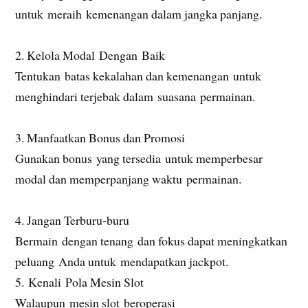
untuk meraih kemenangan dalam jangka panjang.
2. Kelola Modal Dengan Baik
Tentukan batas kekalahan dan kemenangan untuk
menghindari terjebak dalam suasana permainan.
3. Manfaatkan Bonus dan Promosi
Gunakan bonus yang tersedia untuk memperbesar
modal dan memperpanjang waktu permainan.
4. Jangan Terburu-buru
Bermain dengan tenang dan fokus dapat meningkatkan
peluang Anda untuk mendapatkan jackpot.
5. Kenali Pola Mesin Slot
Walaupun mesin slot beroperasi