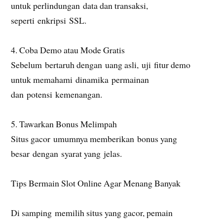
untuk perlindungan data dan transaksi,
seperti enkripsi SSL.
4. Coba Demo atau Mode Gratis
Sebelum bertaruh dengan uang asli, uji fitur demo
untuk memahami dinamika permainan
dan potensi kemenangan.
5. Tawarkan Bonus Melimpah
Situs gacor umumnya memberikan bonus yang
besar dengan syarat yang jelas.
Tips Bermain Slot Online Agar Menang Banyak
Di samping memilih situs yang gacor, pemain