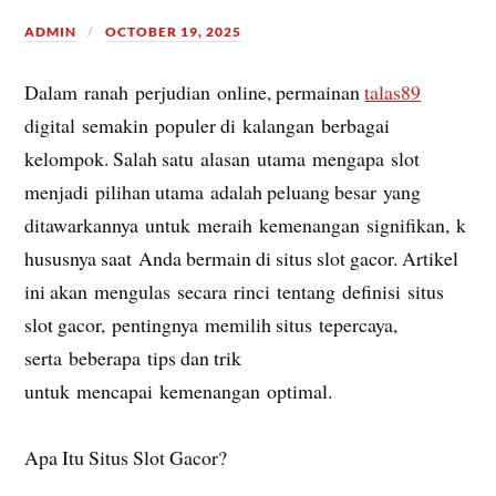
ADMIN
OCTOBER 19, 2025
Dalam ranah perjudian online, permainan
talas89
digital semakin populer di kalangan berbagai
kelompok. Salah satu alasan utama mengapa slot
menjadi pilihan utama adalah peluang besar yang
ditawarkannya untuk meraih kemenangan signifikan, k
hususnya saat Anda bermain di situs slot gacor. Artikel
ini akan mengulas secara rinci tentang definisi situs
slot gacor, pentingnya memilih situs tepercaya,
serta beberapa tips dan trik
untuk mencapai kemenangan optimal.
Apa Itu Situs Slot Gacor?