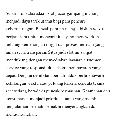
Selain itu, keberadaan slot gacor gampang menang
menjadi daya tarik utama bagi para pencari
keberuntungan. Banyak pemain menghabiskan waktu
berjam-jam untuk mencari situs yang menawarkan
peluang kemenangan tinggi dan proses bermain yang
aman serta transparan. Situs judi slot ini sangat
mendukung dengan menyediakan layanan customer
service yang responsif dan sistem pembayaran yang
cepat. Dengan demikian, pemain tidak perlu khawatir
kehilangan waktu atau peluang karena kendala teknis
saat sedang berada di puncak permainan. Keamanan dan
kenyamanan menjadi prioritas utama yang membuat
pengalaman bermain semakin menyenangkan dan
menguntungkan.