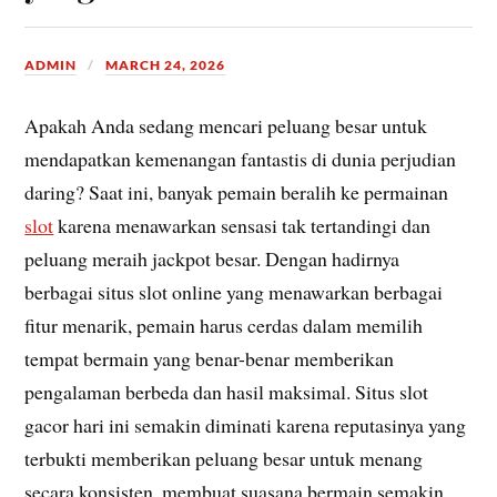
ADMIN
MARCH 24, 2026
Apakah Anda sedang mencari peluang besar untuk
mendapatkan kemenangan fantastis di dunia perjudian
daring? Saat ini, banyak pemain beralih ke permainan
slot
karena menawarkan sensasi tak tertandingi dan
peluang meraih jackpot besar. Dengan hadirnya
berbagai situs slot online yang menawarkan berbagai
fitur menarik, pemain harus cerdas dalam memilih
tempat bermain yang benar-benar memberikan
pengalaman berbeda dan hasil maksimal. Situs slot
gacor hari ini semakin diminati karena reputasinya yang
terbukti memberikan peluang besar untuk menang
secara konsisten, membuat suasana bermain semakin