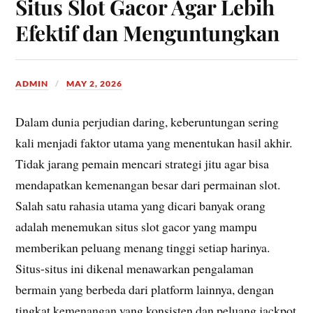
Situs Slot Gacor Agar Lebih
Efektif dan Menguntungkan
ADMIN
MAY 2, 2026
Dalam dunia perjudian daring, keberuntungan sering
kali menjadi faktor utama yang menentukan hasil akhir.
Tidak jarang pemain mencari strategi jitu agar bisa
mendapatkan kemenangan besar dari permainan slot.
Salah satu rahasia utama yang dicari banyak orang
adalah menemukan situs slot gacor yang mampu
memberikan peluang menang tinggi setiap harinya.
Situs-situs ini dikenal menawarkan pengalaman
bermain yang berbeda dari platform lainnya, dengan
tingkat kemenangan yang konsisten dan peluang jackpot