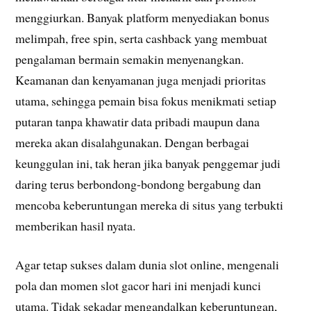
menggiurkan. Banyak platform menyediakan bonus
melimpah, free spin, serta cashback yang membuat
pengalaman bermain semakin menyenangkan.
Keamanan dan kenyamanan juga menjadi prioritas
utama, sehingga pemain bisa fokus menikmati setiap
putaran tanpa khawatir data pribadi maupun dana
mereka akan disalahgunakan. Dengan berbagai
keunggulan ini, tak heran jika banyak penggemar judi
daring terus berbondong-bondong bergabung dan
mencoba keberuntungan mereka di situs yang terbukti
memberikan hasil nyata.
Agar tetap sukses dalam dunia slot online, mengenali
pola dan momen slot gacor hari ini menjadi kunci
utama. Tidak sekadar mengandalkan keberuntungan,