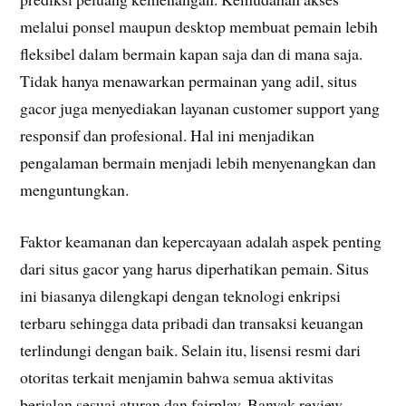
melalui ponsel maupun desktop membuat pemain lebih
fleksibel dalam bermain kapan saja dan di mana saja.
Tidak hanya menawarkan permainan yang adil, situs
gacor juga menyediakan layanan customer support yang
responsif dan profesional. Hal ini menjadikan
pengalaman bermain menjadi lebih menyenangkan dan
menguntungkan.
Faktor keamanan dan kepercayaan adalah aspek penting
dari situs gacor yang harus diperhatikan pemain. Situs
ini biasanya dilengkapi dengan teknologi enkripsi
terbaru sehingga data pribadi dan transaksi keuangan
terlindungi dengan baik. Selain itu, lisensi resmi dari
otoritas terkait menjamin bahwa semua aktivitas
berjalan sesuai aturan dan fairplay. Banyak review