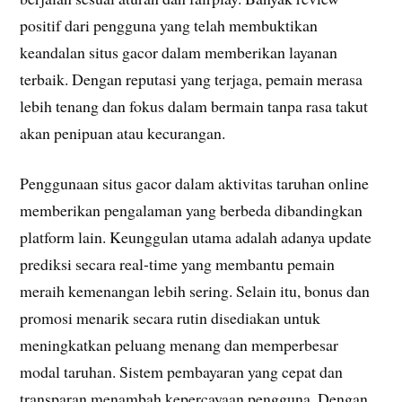
positif dari pengguna yang telah membuktikan
keandalan situs gacor dalam memberikan layanan
terbaik. Dengan reputasi yang terjaga, pemain merasa
lebih tenang dan fokus dalam bermain tanpa rasa takut
akan penipuan atau kecurangan.
Penggunaan situs gacor dalam aktivitas taruhan online
memberikan pengalaman yang berbeda dibandingkan
platform lain. Keunggulan utama adalah adanya update
prediksi secara real-time yang membantu pemain
meraih kemenangan lebih sering. Selain itu, bonus dan
promosi menarik secara rutin disediakan untuk
meningkatkan peluang menang dan memperbesar
modal taruhan. Sistem pembayaran yang cepat dan
transparan menambah kepercayaan pengguna. Dengan