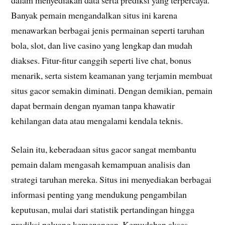
dalam menyediakan data serta prediksi yang terpercaya.
Banyak pemain mengandalkan situs ini karena
menawarkan berbagai jenis permainan seperti taruhan
bola, slot, dan live casino yang lengkap dan mudah
diakses. Fitur-fitur canggih seperti live chat, bonus
menarik, serta sistem keamanan yang terjamin membuat
situs gacor semakin diminati. Dengan demikian, pemain
dapat bermain dengan nyaman tanpa khawatir
kehilangan data atau mengalami kendala teknis.
Selain itu, keberadaan situs gacor sangat membantu
pemain dalam mengasah kemampuan analisis dan
strategi taruhan mereka. Situs ini menyediakan berbagai
informasi penting yang mendukung pengambilan
keputusan, mulai dari statistik pertandingan hingga
prediksi peluang kemenangan. Kemudahan akses