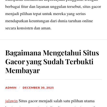
berbagai fitur dan layanan unggulan tersebut, situs gacor
menjadi pilihan tepat untuk mereka yang serius
mendapatkan keuntungan dari dunia taruhan online
secara konsisten dan aman.
Bagaimana Mengetahui Situs
Gacor yang Sudah Terbukti
Membayar
ADMIN
DECEMBER 30, 2025
jalawin
Situs gacor menjadi salah satu pilihan utama