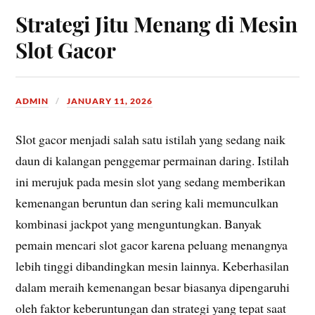
Strategi Jitu Menang di Mesin
Slot Gacor
ADMIN
JANUARY 11, 2026
Slot gacor menjadi salah satu istilah yang sedang naik
daun di kalangan penggemar permainan daring. Istilah
ini merujuk pada mesin slot yang sedang memberikan
kemenangan beruntun dan sering kali memunculkan
kombinasi jackpot yang menguntungkan. Banyak
pemain mencari slot gacor karena peluang menangnya
lebih tinggi dibandingkan mesin lainnya. Keberhasilan
dalam meraih kemenangan besar biasanya dipengaruhi
oleh faktor keberuntungan dan strategi yang tepat saat