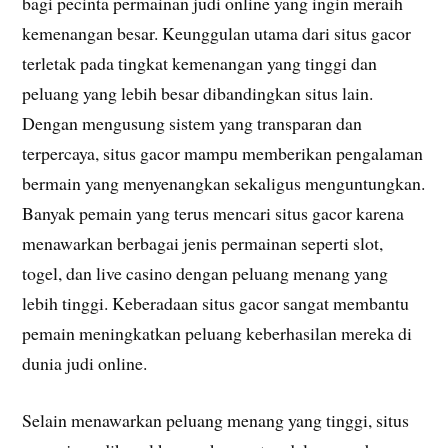
bagi pecinta permainan judi online yang ingin meraih
kemenangan besar. Keunggulan utama dari situs gacor
terletak pada tingkat kemenangan yang tinggi dan
peluang yang lebih besar dibandingkan situs lain.
Dengan mengusung sistem yang transparan dan
terpercaya, situs gacor mampu memberikan pengalaman
bermain yang menyenangkan sekaligus menguntungkan.
Banyak pemain yang terus mencari situs gacor karena
menawarkan berbagai jenis permainan seperti slot,
togel, dan live casino dengan peluang menang yang
lebih tinggi. Keberadaan situs gacor sangat membantu
pemain meningkatkan peluang keberhasilan mereka di
dunia judi online.
Selain menawarkan peluang menang yang tinggi, situs