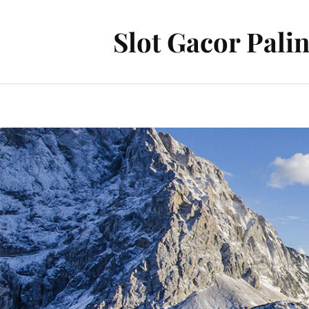
Slot Gacor Pal