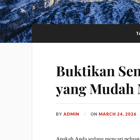
T
Buktikan Sen
yang Mudah 
BY
ADMIN
ON
MARCH 24, 2026
Apakah Anda sedang mencari peluang