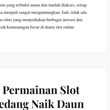
m yang terbukti aman dan mudah diakses, setiap
sa menjadi sangat menguntungkan. Jadi, tidak ada
s-situs yang menyediakan berbagai inovasi dan
raih kemenangan besar di dunia slot online
n Permainan Slot
Sedang Naik Daun