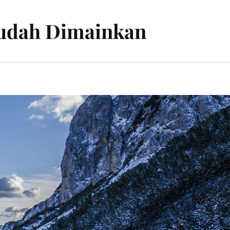
Mudah Dimainkan