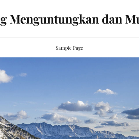
ing Menguntungkan dan 
Sample Page