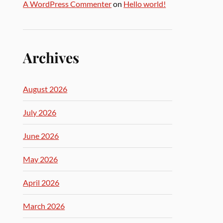
A WordPress Commenter
on
Hello world!
Archives
August 2026
July 2026
June 2026
May 2026
April 2026
March 2026