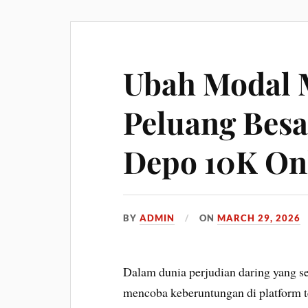
Ubah Modal 
Peluang Besa
Depo 10K On
BY
ADMIN
ON
MARCH 29, 2026
Dalam dunia perjudian daring yang s
mencoba keberuntungan di platform t