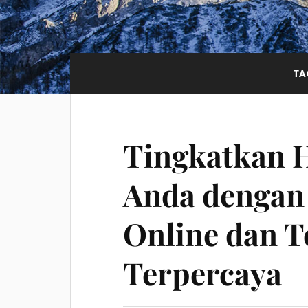
TA
Tingkatkan 
Anda dengan 
Online dan T
Terpercaya