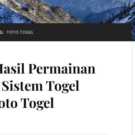
G:
TOTO TOGEL
Hasil Permainan
Sistem Togel
oto Togel