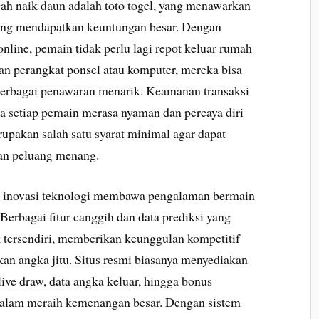
gah naik daun adalah toto togel, yang menawarkan
ang mendapatkan keuntungan besar. Dengan
nline, pemain tidak perlu lagi repot keluar rumah
an perangkat ponsel atau komputer, mereka bisa
erbagai penawaran menarik. Keamanan transaksi
ga setiap pemain merasa nyaman dan percaya diri
upakan salah satu syarat minimal agar dapat
kan peluang menang.
ne, inovasi teknologi membawa pengalaman bermain
 Berbagai fitur canggih dan data prediksi yang
k tersendiri, memberikan keunggulan kompetitif
kan angka jitu. Situs resmi biasanya menyediakan
live draw, data angka keluar, hingga bonus
lam meraih kemenangan besar. Dengan sistem