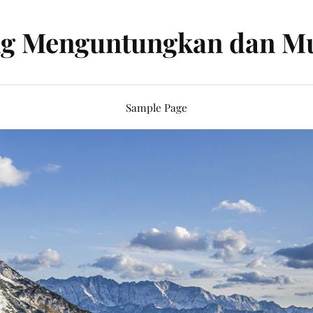
ing Menguntungkan dan 
Sample Page