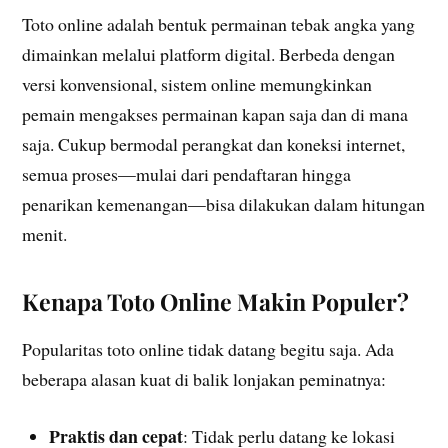
Toto online adalah bentuk permainan tebak angka yang
dimainkan melalui platform digital. Berbeda dengan
versi konvensional, sistem online memungkinkan
pemain mengakses permainan kapan saja dan di mana
saja. Cukup bermodal perangkat dan koneksi internet,
semua proses—mulai dari pendaftaran hingga
penarikan kemenangan—bisa dilakukan dalam hitungan
menit.
Kenapa Toto Online Makin Populer?
Popularitas toto online tidak datang begitu saja. Ada
beberapa alasan kuat di balik lonjakan peminatnya:
Praktis dan cepat
: Tidak perlu datang ke lokasi