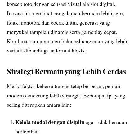
konsep toto dengan sensasi visual ala slot digital.
Inovasi ini membuat pengalaman bermain lebih seru,
tidak monoton, dan cocok untuk generasi yang
menyukai tampilan dinamis serta gameplay cepat.
Kombinasi ini juga membuka peluang cuan yang lebih
variatif dibandingkan format klasik.
Strategi Bermain yang Lebih Cerdas
Meski faktor keberuntungan tetap berperan, pemain
modern cenderung lebih strategis. Beberapa tips yang
sering diterapkan antara lain:
Kelola modal dengan disiplin
agar tidak bermain
berlebihan.