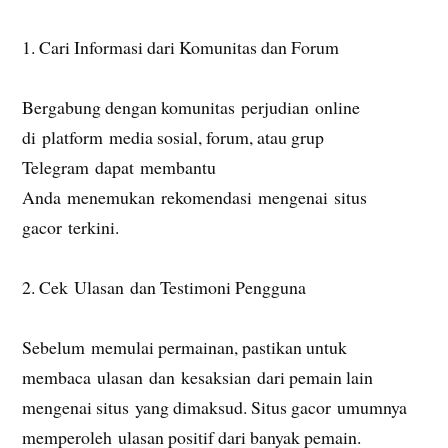
1. Cari Informasi dari Komunitas dan Forum
Bergabung dengan komunitas perjudian online
di platform media sosial, forum, atau grup
Telegram dapat membantu
Anda menemukan rekomendasi mengenai situs
gacor terkini.
2. Cek Ulasan dan Testimoni Pengguna
Sebelum memulai permainan, pastikan untuk
membaca ulasan dan kesaksian dari pemain lain
mengenai situs yang dimaksud. Situs gacor umumnya
memperoleh ulasan positif dari banyak pemain.