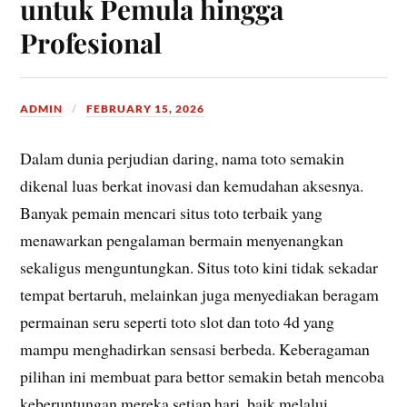
untuk Pemula hingga
Profesional
ADMIN
FEBRUARY 15, 2026
Dalam dunia perjudian daring, nama toto semakin
dikenal luas berkat inovasi dan kemudahan aksesnya.
Banyak pemain mencari situs toto terbaik yang
menawarkan pengalaman bermain menyenangkan
sekaligus menguntungkan. Situs toto kini tidak sekadar
tempat bertaruh, melainkan juga menyediakan beragam
permainan seru seperti toto slot dan toto 4d yang
mampu menghadirkan sensasi berbeda. Keberagaman
pilihan ini membuat para bettor semakin betah mencoba
keberuntungan mereka setiap hari, baik melalui