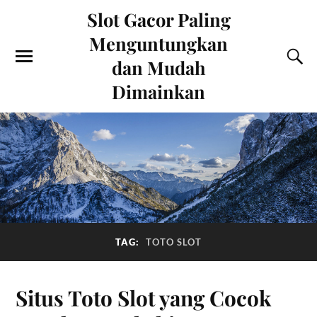
Slot Gacor Paling
Menguntungkan
dan Mudah
Dimainkan
TAG:
TOTO SLOT
Situs Toto Slot yang Cocok