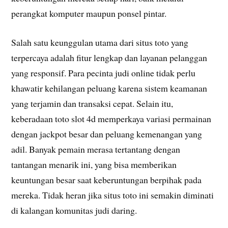
perangkat komputer maupun ponsel pintar.
Salah satu keunggulan utama dari situs toto yang
terpercaya adalah fitur lengkap dan layanan pelanggan
yang responsif. Para pecinta judi online tidak perlu
khawatir kehilangan peluang karena sistem keamanan
yang terjamin dan transaksi cepat. Selain itu,
keberadaan toto slot 4d memperkaya variasi permainan
dengan jackpot besar dan peluang kemenangan yang
adil. Banyak pemain merasa tertantang dengan
tantangan menarik ini, yang bisa memberikan
keuntungan besar saat keberuntungan berpihak pada
mereka. Tidak heran jika situs toto ini semakin diminati
di kalangan komunitas judi daring.