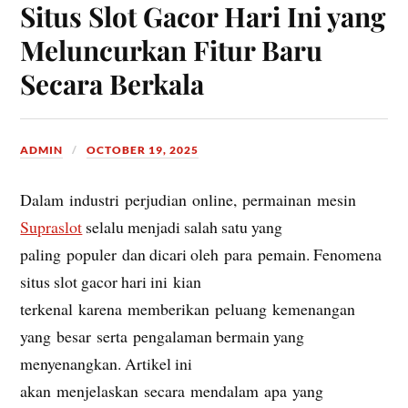
Situs Slot Gacor Hari Ini yang
Meluncurkan Fitur Baru
Secara Berkala
ADMIN
OCTOBER 19, 2025
Dalam industri perjudian online, permainan mesin
Supraslot
selalu menjadi salah satu yang
paling populer dan dicari oleh para pemain. Fenomena
situs slot gacor hari ini kian
terkenal karena memberikan peluang kemenangan
yang besar serta pengalaman bermain yang
menyenangkan. Artikel ini
akan menjelaskan secara mendalam apa yang