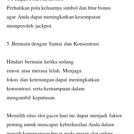
Perhatikan pola keluarnya simbol dan fitur bonus
agar Anda dapat meningkatkan kesempatan
memperoleh jackpot.
5. Bermain dengan Santai dan Konsentrasi
Hindari bermain ketika sedang
emosi atau merasa lelah. Menjaga
fokus dan ketenangan dapat meningkatkan
konsentrasi serta kemampuan dalam
mengambil keputusan.
Memilih situs slot gacor hari ini dapat menjadi faktor
penting untuk mencapai keberhasilan Anda dalam
meraih kemenangan besar pada mesin slot online.