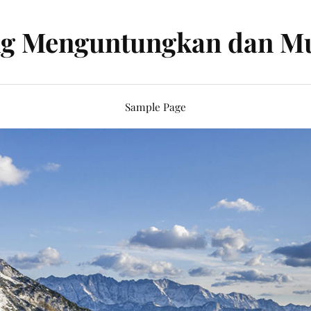
ing Menguntungkan dan 
Sample Page