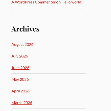
A WordPress Commenter
on
Hello world!
Archives
August 2026
July 2026
June 2026
May 2026
April 2026
March 2026