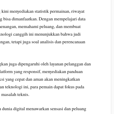
g kini menyediakan statistik permainan, riwayat
ng bisa dimanfaatkan. Dengan mempelajari data
kemenangan, memahami peluang, dan membuat
teknologi canggih ini menunjukkan bahwa judi
ungan, tetapi juga soal analisis dan perencanaan
an juga dipengaruhi oleh layanan pelanggan dan
latform yang responsif, menyediakan panduan
saksi yang cepat dan aman akan meningkatkan
 teknologi ini, para pemain dapat fokus pada
 masalah teknis.
 dunia digital menawarkan sensasi dan peluang