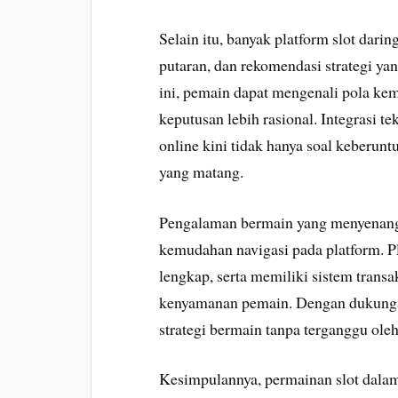
Selain itu, banyak platform slot darin
putaran, dan rekomendasi strategi ya
ini, pemain dapat mengenali pola 
keputusan lebih rasional. Integrasi 
online kini tidak hanya soal keberunt
yang matang.
Pengalaman bermain yang menyenangk
kemudahan navigasi pada platform. P
lengkap, serta memiliki sistem tran
kenyamanan pemain. Dengan dukungan
strategi bermain tanpa terganggu oleh
Kesimpulannya, permainan slot dalam