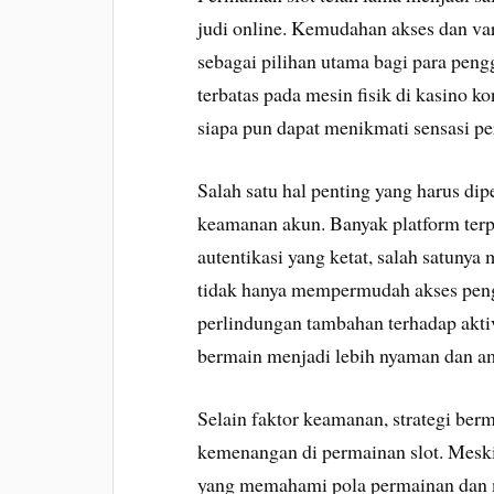
judi online. Kemudahan akses dan va
sebagai pilihan utama bagi para pengg
terbatas pada mesin fisik di kasino ko
siapa pun dapat menikmati sensasi pe
Salah satu hal penting yang harus d
keamanan akun. Banyak platform terp
autentikasi yang ketat, salah satunya m
tidak hanya mempermudah akses peng
perlindungan tambahan terhadap akt
bermain menjadi lebih nyaman dan a
Selain faktor keamanan, strategi be
kemenangan di permainan slot. Meski
yang memahami pola permainan dan m