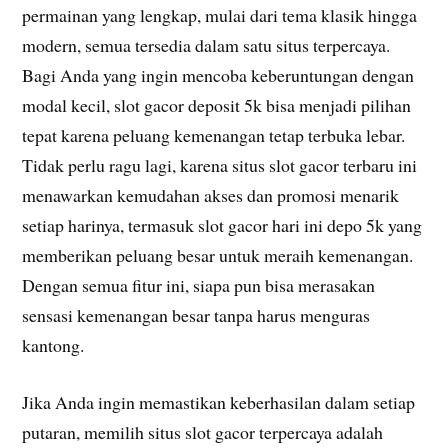
permainan yang lengkap, mulai dari tema klasik hingga
modern, semua tersedia dalam satu situs terpercaya.
Bagi Anda yang ingin mencoba keberuntungan dengan
modal kecil, slot gacor deposit 5k bisa menjadi pilihan
tepat karena peluang kemenangan tetap terbuka lebar.
Tidak perlu ragu lagi, karena situs slot gacor terbaru ini
menawarkan kemudahan akses dan promosi menarik
setiap harinya, termasuk slot gacor hari ini depo 5k yang
memberikan peluang besar untuk meraih kemenangan.
Dengan semua fitur ini, siapa pun bisa merasakan
sensasi kemenangan besar tanpa harus menguras
kantong.
Jika Anda ingin memastikan keberhasilan dalam setiap
putaran, memilih situs slot gacor terpercaya adalah