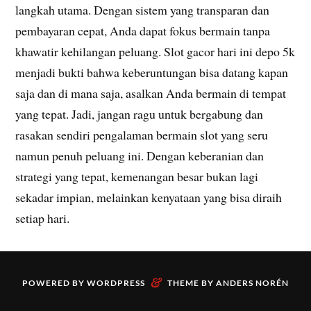
langkah utama. Dengan sistem yang transparan dan
pembayaran cepat, Anda dapat fokus bermain tanpa
khawatir kehilangan peluang. Slot gacor hari ini depo 5k
menjadi bukti bahwa keberuntungan bisa datang kapan
saja dan di mana saja, asalkan Anda bermain di tempat
yang tepat. Jadi, jangan ragu untuk bergabung dan
rasakan sendiri pengalaman bermain slot yang seru
namun penuh peluang ini. Dengan keberanian dan
strategi yang tepat, kemenangan besar bukan lagi
sekadar impian, melainkan kenyataan yang bisa diraih
setiap hari.
&
POWERED BY
WORDPRESS
THEME BY
ANDERS NORÉN