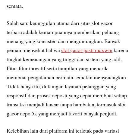
semata.
Salah satu keunggulan utama dari situs slot gacor
terbaru adalah kemampuannya memberikan peluang
menang yang konsisten dan menguntungkan. Banyak
pemain menyebut bahwa
slot gacor pasti maxwin
karena
tingkat kemenangan yang tinggi dan sistem yang adil.
Fitur-fitur inovatif serta tampilan yang menarik
membuat pengalaman bermain semakin menyenangkan.
Tidak hanya itu, dukungan layanan pelanggan yang
responsif dan proses deposit yang cepat membuat setiap
transaksi menjadi lancar tanpa hambatan, termasuk slot
gacor depo 5k yang menjadi favorit banyak penjudi.
Kelebihan lain dari platform ini terletak pada variasi