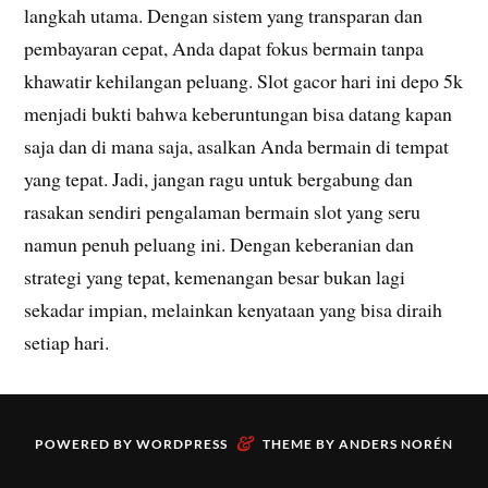
langkah utama. Dengan sistem yang transparan dan
pembayaran cepat, Anda dapat fokus bermain tanpa
khawatir kehilangan peluang. Slot gacor hari ini depo 5k
menjadi bukti bahwa keberuntungan bisa datang kapan
saja dan di mana saja, asalkan Anda bermain di tempat
yang tepat. Jadi, jangan ragu untuk bergabung dan
rasakan sendiri pengalaman bermain slot yang seru
namun penuh peluang ini. Dengan keberanian dan
strategi yang tepat, kemenangan besar bukan lagi
sekadar impian, melainkan kenyataan yang bisa diraih
setiap hari.
&
POWERED BY
WORDPRESS
THEME BY
ANDERS NORÉN