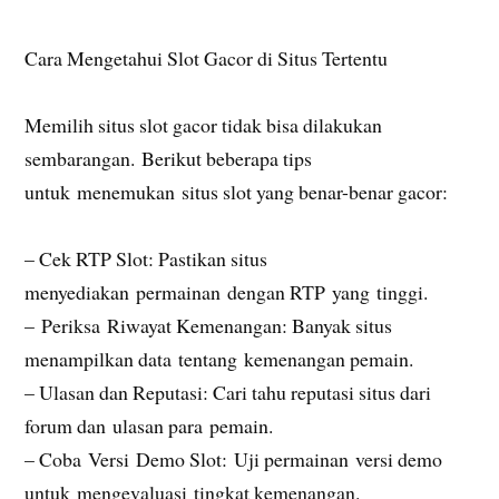
Cara Mengetahui Slot Gacor di Situs Tertentu
Memilih situs slot gacor tidak bisa dilakukan
sembarangan. Berikut beberapa tips
untuk menemukan situs slot yang benar-benar gacor:
– Cek RTP Slot: Pastikan situs
menyediakan permainan dengan RTP yang tinggi.
– Periksa Riwayat Kemenangan: Banyak situs
menampilkan data tentang kemenangan pemain.
– Ulasan dan Reputasi: Cari tahu reputasi situs dari
forum dan ulasan para pemain.
– Coba Versi Demo Slot: Uji permainan versi demo
untuk mengevaluasi tingkat kemenangan.