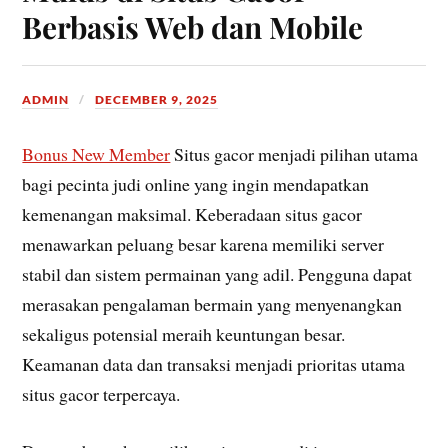
Berbasis Web dan Mobile
ADMIN
DECEMBER 9, 2025
Bonus New Member
Situs gacor menjadi pilihan utama
bagi pecinta judi online yang ingin mendapatkan
kemenangan maksimal. Keberadaan situs gacor
menawarkan peluang besar karena memiliki server
stabil dan sistem permainan yang adil. Pengguna dapat
merasakan pengalaman bermain yang menyenangkan
sekaligus potensial meraih keuntungan besar.
Keamanan data dan transaksi menjadi prioritas utama
situs gacor terpercaya.