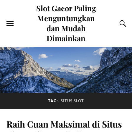
Slot Gacor Paling
Menguntungkan
dan Mudah
Dimainkan
TAG:
SITUS SLOT
Raih Cuan Maksimal di Situs