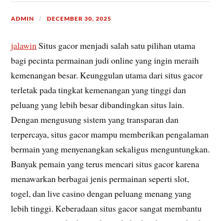
ADMIN
DECEMBER 30, 2025
jalawin
Situs gacor menjadi salah satu pilihan utama
bagi pecinta permainan judi online yang ingin meraih
kemenangan besar. Keunggulan utama dari situs gacor
terletak pada tingkat kemenangan yang tinggi dan
peluang yang lebih besar dibandingkan situs lain.
Dengan mengusung sistem yang transparan dan
terpercaya, situs gacor mampu memberikan pengalaman
bermain yang menyenangkan sekaligus menguntungkan.
Banyak pemain yang terus mencari situs gacor karena
menawarkan berbagai jenis permainan seperti slot,
togel, dan live casino dengan peluang menang yang
lebih tinggi. Keberadaan situs gacor sangat membantu