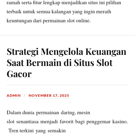
ramah serta fitur lengkap menjadikan situs ini pilihan
terbaik untuk semua kalangan yang ingin meraih
keuntungan dari permainan slot online.
Strategi Mengelola Keuangan
Saat Bermain di Situs Slot
Gacor
ADMIN
NOVEMBER 17, 2025
Dalam dunia permainan daring, mesin
slot senantiasa menjadi favorit bagi penggemar kasino.
Tren terkini yang semakin