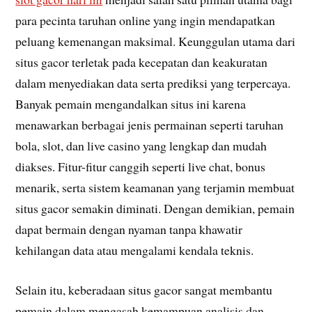
para pecinta taruhan online yang ingin mendapatkan
peluang kemenangan maksimal. Keunggulan utama dari
situs gacor terletak pada kecepatan dan keakuratan
dalam menyediakan data serta prediksi yang terpercaya.
Banyak pemain mengandalkan situs ini karena
menawarkan berbagai jenis permainan seperti taruhan
bola, slot, dan live casino yang lengkap dan mudah
diakses. Fitur-fitur canggih seperti live chat, bonus
menarik, serta sistem keamanan yang terjamin membuat
situs gacor semakin diminati. Dengan demikian, pemain
dapat bermain dengan nyaman tanpa khawatir
kehilangan data atau mengalami kendala teknis.
Selain itu, keberadaan situs gacor sangat membantu
pemain dalam mengasah kemampuan analisis dan