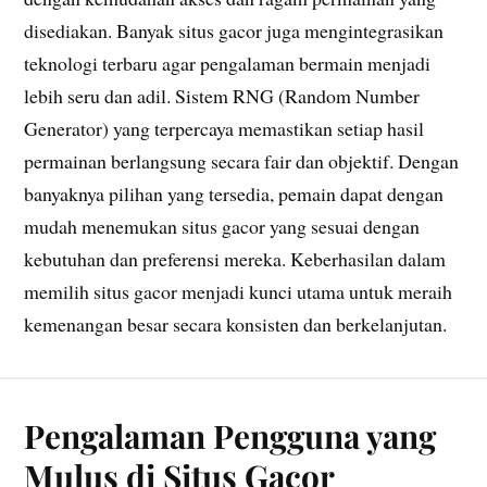
disediakan. Banyak situs gacor juga mengintegrasikan
teknologi terbaru agar pengalaman bermain menjadi
lebih seru dan adil. Sistem RNG (Random Number
Generator) yang terpercaya memastikan setiap hasil
permainan berlangsung secara fair dan objektif. Dengan
banyaknya pilihan yang tersedia, pemain dapat dengan
mudah menemukan situs gacor yang sesuai dengan
kebutuhan dan preferensi mereka. Keberhasilan dalam
memilih situs gacor menjadi kunci utama untuk meraih
kemenangan besar secara konsisten dan berkelanjutan.
Pengalaman Pengguna yang
Mulus di Situs Gacor