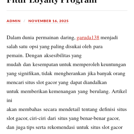
ADMIN
NOVEMBER 16, 2025
Dalam dunia permainan daring,
garuda138
menjadi
salah satu opsi yang paling disukai oleh para
pemain. Dengan aksesibilitas yang
mudah dan kesempatan untuk memperoleh keuntungan
yang signifikan, tidak mengherankan jika banyak orang
mencari situs slot gacor yang dapat diandalkan
untuk memberikan kemenangan yang berulang. Artikel
ini
akan membahas secara mendetail tentang definisi situs
slot gacor, ciri-ciri dari situs yang benar-benar gacor,
dan juga tips serta rekomendasi untuk situs slot gacor