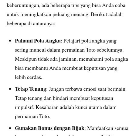
keberuntungan, ada beberapa tips yang bisa Anda coba
untuk meningkatkan peluang menang. Berikut adalah
beberapa di antaranya:
Pahami Pola Angka
: Pelajari pola angka yang
sering muncul dalam permainan Toto sebelumnya.
Meskipun tidak ada jaminan, memahami pola angka
bisa membantu Anda membuat keputusan yang
lebih cerdas.
Tetap Tenang
: Jangan terbawa emosi saat bermain.
Tetap tenang dan hindari membuat keputusan
impulsif. Kesabaran adalah kunci utama dalam
permainan Toto.
Gunakan Bonus dengan Bijak
: Manfaatkan semua