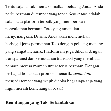
Tentu saja, untuk memaksimalkan peluang Anda, Anda
perlu bermain di tempat yang tepat.
Semut toto
adalah
salah satu platform terbaik yang memberikan
pengalaman bermain Toto yang aman dan
menyenangkan. Di sini, Anda akan menemukan
berbagai jenis permainan Toto dengan peluang menang
yang sangat menarik. Platform ini juga dikenal dengan
transparansi dan kemudahan transaksi yang membuat
pemain merasa nyaman untuk terus bermain. Dengan
berbagai bonus dan promosi menarik,
semut toto
menjadi tempat yang wajib dicoba bagi siapa saja yang
ingin meraih kemenangan besar!
Keuntungan yang Tak Terbantahkan