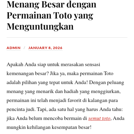
Menang Besar dengan
Permainan Toto yang
Menguntungkan
ADMIN
JANUARY 8, 2026
Apakah Anda siap untuk merasakan sensasi
kemenangan besar? Jika ya, maka permainan Toto
adalah pilihan yang tepat untuk Anda! Dengan peluang
menang yang menarik dan hadiah yang menggiurkan,
permainan ini telah menjadi favorit di kalangan para
pencinta judi. Tapi, ada satu hal yang harus Anda tahu:
jika Anda belum mencoba bermain di
semut toto
, Anda
mungkin kehilangan kesempatan besar!