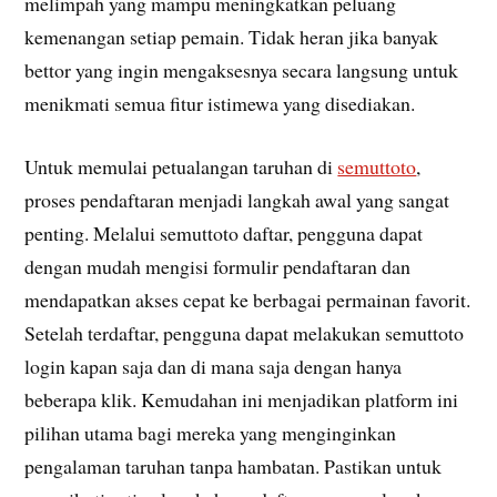
melimpah yang mampu meningkatkan peluang
kemenangan setiap pemain. Tidak heran jika banyak
bettor yang ingin mengaksesnya secara langsung untuk
menikmati semua fitur istimewa yang disediakan.
Untuk memulai petualangan taruhan di
semuttoto
,
proses pendaftaran menjadi langkah awal yang sangat
penting. Melalui semuttoto daftar, pengguna dapat
dengan mudah mengisi formulir pendaftaran dan
mendapatkan akses cepat ke berbagai permainan favorit.
Setelah terdaftar, pengguna dapat melakukan semuttoto
login kapan saja dan di mana saja dengan hanya
beberapa klik. Kemudahan ini menjadikan platform ini
pilihan utama bagi mereka yang menginginkan
pengalaman taruhan tanpa hambatan. Pastikan untuk