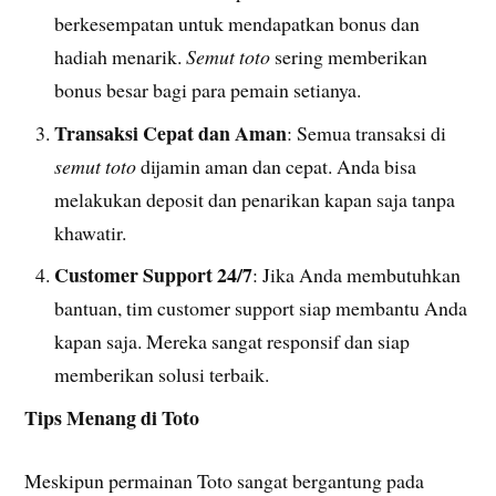
berkesempatan untuk mendapatkan bonus dan
hadiah menarik.
Semut toto
sering memberikan
bonus besar bagi para pemain setianya.
Transaksi Cepat dan Aman
: Semua transaksi di
semut toto
dijamin aman dan cepat. Anda bisa
melakukan deposit dan penarikan kapan saja tanpa
khawatir.
Customer Support 24/7
: Jika Anda membutuhkan
bantuan, tim customer support siap membantu Anda
kapan saja. Mereka sangat responsif dan siap
memberikan solusi terbaik.
Tips Menang di Toto
Meskipun permainan Toto sangat bergantung pada