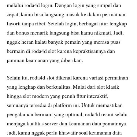
melalui roda4d login. Dengan login yang simpel dan
cepat, kamu bisa langsung masuk ke dalam permainan
favorit tanpa ribet. Setelah login, berbagai fitur lengkap
dan bonus menarik langsung bisa kamu nikmati. Jadi,
nggak heran kalau banyak pemain yang merasa puas
bermain di roda4d slot karena kepraktisannya dan
jaminan keamanan yang diberikan.
Selain itu, roda4d slot dikenal karena variasi permainan
yang lengkap dan berkualitas. Mulai dari slot klasik
hingga slot modern yang penuh fitur interaktif,
semuanya tersedia di platform ini. Untuk memastikan
pengalaman bermain yang optimal, roda4d resmi selalu
menjaga kualitas server dan keamanan data pemainnya.
Jadi, kamu nggak perlu khawatir soal keamanan data