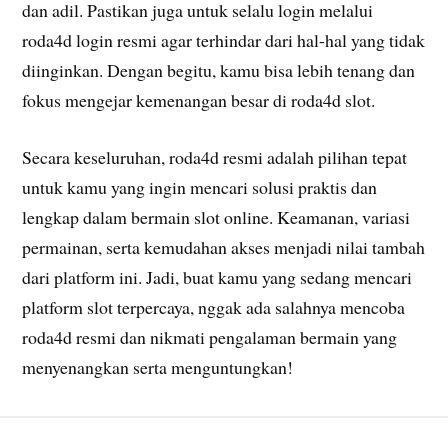
dan adil. Pastikan juga untuk selalu login melalui
roda4d login resmi agar terhindar dari hal-hal yang tidak
diinginkan. Dengan begitu, kamu bisa lebih tenang dan
fokus mengejar kemenangan besar di roda4d slot.
Secara keseluruhan, roda4d resmi adalah pilihan tepat
untuk kamu yang ingin mencari solusi praktis dan
lengkap dalam bermain slot online. Keamanan, variasi
permainan, serta kemudahan akses menjadi nilai tambah
dari platform ini. Jadi, buat kamu yang sedang mencari
platform slot terpercaya, nggak ada salahnya mencoba
roda4d resmi dan nikmati pengalaman bermain yang
menyenangkan serta menguntungkan!