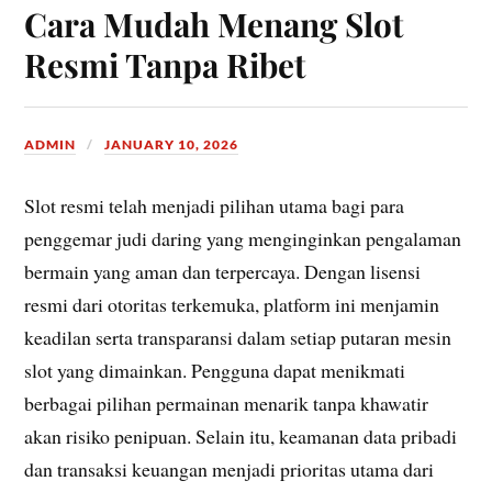
Cara Mudah Menang Slot
Resmi Tanpa Ribet
ADMIN
JANUARY 10, 2026
Slot resmi telah menjadi pilihan utama bagi para
penggemar judi daring yang menginginkan pengalaman
bermain yang aman dan terpercaya. Dengan lisensi
resmi dari otoritas terkemuka, platform ini menjamin
keadilan serta transparansi dalam setiap putaran mesin
slot yang dimainkan. Pengguna dapat menikmati
berbagai pilihan permainan menarik tanpa khawatir
akan risiko penipuan. Selain itu, keamanan data pribadi
dan transaksi keuangan menjadi prioritas utama dari