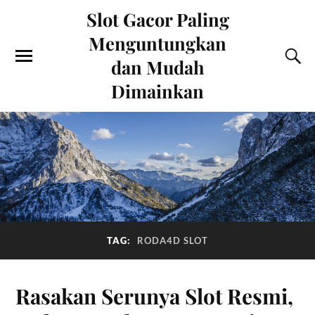
Slot Gacor Paling
Menguntungkan
dan Mudah
Dimainkan
TAG:
RODA4D SLOT
Rasakan Serunya Slot Resmi,