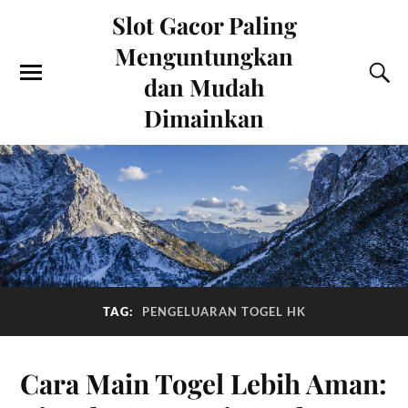
Slot Gacor Paling
Menguntungkan
dan Mudah
Dimainkan
TAG:
PENGELUARAN TOGEL HK
Cara Main Togel Lebih Aman: