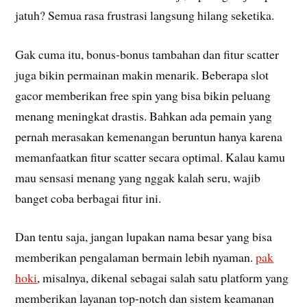
jatuh? Semua rasa frustrasi langsung hilang seketika.
Gak cuma itu, bonus-bonus tambahan dan fitur scatter
juga bikin permainan makin menarik. Beberapa slot
gacor memberikan free spin yang bisa bikin peluang
menang meningkat drastis. Bahkan ada pemain yang
pernah merasakan kemenangan beruntun hanya karena
memanfaatkan fitur scatter secara optimal. Kalau kamu
mau sensasi menang yang nggak kalah seru, wajib
banget coba berbagai fitur ini.
Dan tentu saja, jangan lupakan nama besar yang bisa
memberikan pengalaman bermain lebih nyaman.
pak
hoki
, misalnya, dikenal sebagai salah satu platform yang
memberikan layanan top-notch dan sistem keamanan