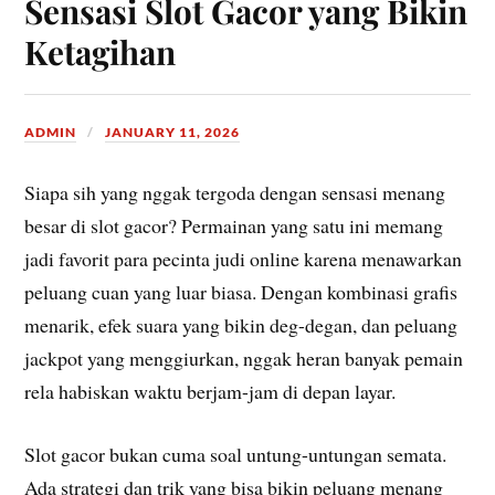
Sensasi Slot Gacor yang Bikin
Ketagihan
ADMIN
JANUARY 11, 2026
Siapa sih yang nggak tergoda dengan sensasi menang
besar di slot gacor? Permainan yang satu ini memang
jadi favorit para pecinta judi online karena menawarkan
peluang cuan yang luar biasa. Dengan kombinasi grafis
menarik, efek suara yang bikin deg-degan, dan peluang
jackpot yang menggiurkan, nggak heran banyak pemain
rela habiskan waktu berjam-jam di depan layar.
Slot gacor bukan cuma soal untung-untungan semata.
Ada strategi dan trik yang bisa bikin peluang menang