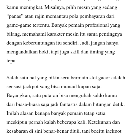
kamu meningkat. Misalnya, pilih mesin yang sedang
“panas” atau rajin memantau pola pembayaran dari
game-game tertentu. Banyak pemain profesional yang
bilang, memahami karakter mesin itu sama pentingnya
dengan keberuntungan itu sendiri. Jadi, jangan hanya
mengandalkan hoki, tapi juga skill dan timing yang
tepat.
Salah satu hal yang bikin seru bermain slot gacor adalah
sensasi jackpot yang bisa muncul kapan saja.
Bayangkan, satu putaran bisa mengubah saldo kamu
dari biasa-biasa saja jadi fantastis dalam hitungan detik.
Inilah alasan kenapa banyak pemain tetap setia
meskipun pernah kalah beberapa kali. Ketekunan dan
kesabaran di sini benar-benar diuji, tapi begitu jackpot