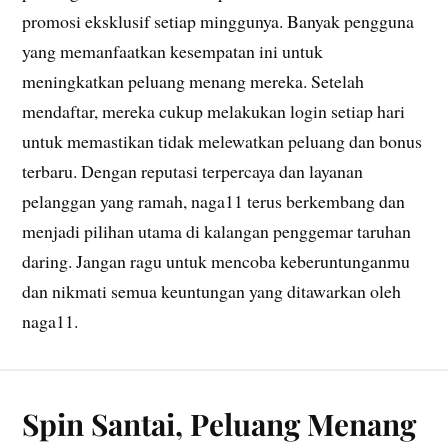
promosi eksklusif setiap minggunya. Banyak pengguna
yang memanfaatkan kesempatan ini untuk
meningkatkan peluang menang mereka. Setelah
mendaftar, mereka cukup melakukan login setiap hari
untuk memastikan tidak melewatkan peluang dan bonus
terbaru. Dengan reputasi terpercaya dan layanan
pelanggan yang ramah, naga11 terus berkembang dan
menjadi pilihan utama di kalangan penggemar taruhan
daring. Jangan ragu untuk mencoba keberuntunganmu
dan nikmati semua keuntungan yang ditawarkan oleh
naga11.
Spin Santai, Peluang Menang