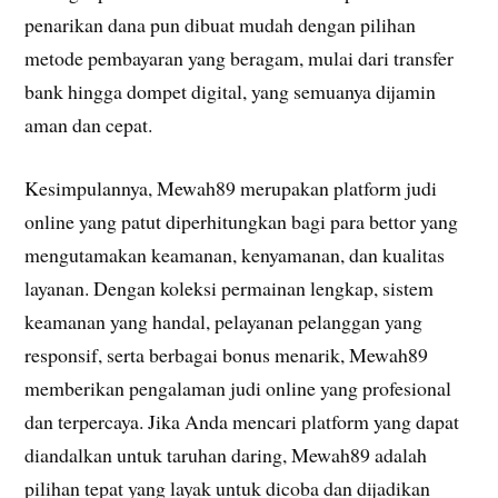
penarikan dana pun dibuat mudah dengan pilihan
metode pembayaran yang beragam, mulai dari transfer
bank hingga dompet digital, yang semuanya dijamin
aman dan cepat.
Kesimpulannya, Mewah89 merupakan platform judi
online yang patut diperhitungkan bagi para bettor yang
mengutamakan keamanan, kenyamanan, dan kualitas
layanan. Dengan koleksi permainan lengkap, sistem
keamanan yang handal, pelayanan pelanggan yang
responsif, serta berbagai bonus menarik, Mewah89
memberikan pengalaman judi online yang profesional
dan terpercaya. Jika Anda mencari platform yang dapat
diandalkan untuk taruhan daring, Mewah89 adalah
pilihan tepat yang layak untuk dicoba dan dijadikan