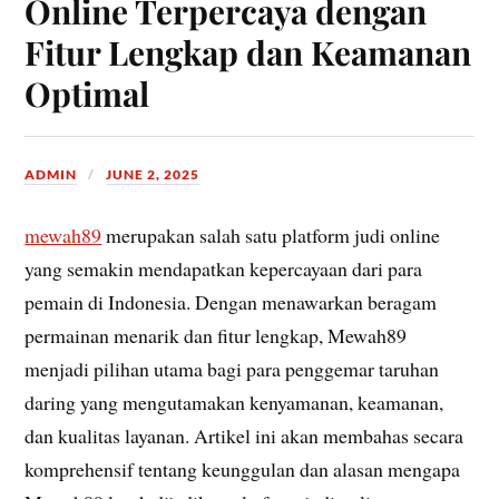
Online Terpercaya dengan
Fitur Lengkap dan Keamanan
Optimal
ADMIN
JUNE 2, 2025
mewah89
merupakan salah satu platform judi online
yang semakin mendapatkan kepercayaan dari para
pemain di Indonesia. Dengan menawarkan beragam
permainan menarik dan fitur lengkap, Mewah89
menjadi pilihan utama bagi para penggemar taruhan
daring yang mengutamakan kenyamanan, keamanan,
dan kualitas layanan. Artikel ini akan membahas secara
komprehensif tentang keunggulan dan alasan mengapa