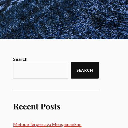
Search
SEARCH
Recent Posts
Metode Terpercaya Mengamankan