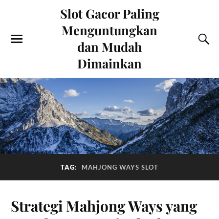
Slot Gacor Paling
Menguntungkan
dan Mudah
Dimainkan
TAG:
MAHJONG WAYS SLOT
Strategi Mahjong Ways yang