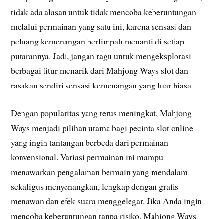
tidak ada alasan untuk tidak mencoba keberuntungan
melalui permainan yang satu ini, karena sensasi dan
peluang kemenangan berlimpah menanti di setiap
putarannya. Jadi, jangan ragu untuk mengeksplorasi
berbagai fitur menarik dari Mahjong Ways slot dan
rasakan sendiri sensasi kemenangan yang luar biasa.
Dengan popularitas yang terus meningkat, Mahjong
Ways menjadi pilihan utama bagi pecinta slot online
yang ingin tantangan berbeda dari permainan
konvensional. Variasi permainan ini mampu
menawarkan pengalaman bermain yang mendalam
sekaligus menyenangkan, lengkap dengan grafis
menawan dan efek suara menggelegar. Jika Anda ingin
mencoba keberuntungan tanpa risiko, Mahjong Ways