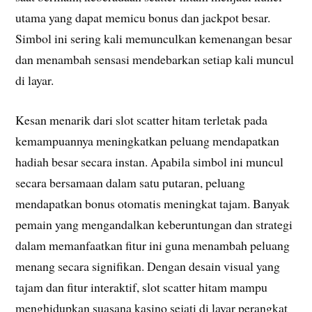
utama yang dapat memicu bonus dan jackpot besar.
Simbol ini sering kali memunculkan kemenangan besar
dan menambah sensasi mendebarkan setiap kali muncul
di layar.
Kesan menarik dari slot scatter hitam terletak pada
kemampuannya meningkatkan peluang mendapatkan
hadiah besar secara instan. Apabila simbol ini muncul
secara bersamaan dalam satu putaran, peluang
mendapatkan bonus otomatis meningkat tajam. Banyak
pemain yang mengandalkan keberuntungan dan strategi
dalam memanfaatkan fitur ini guna menambah peluang
menang secara signifikan. Dengan desain visual yang
tajam dan fitur interaktif, slot scatter hitam mampu
menghidupkan suasana kasino sejati di layar perangkat