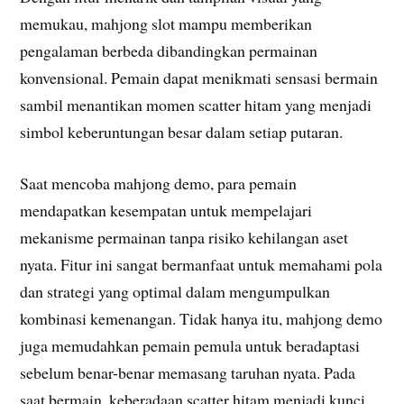
memukau, mahjong slot mampu memberikan
pengalaman berbeda dibandingkan permainan
konvensional. Pemain dapat menikmati sensasi bermain
sambil menantikan momen scatter hitam yang menjadi
simbol keberuntungan besar dalam setiap putaran.
Saat mencoba mahjong demo, para pemain
mendapatkan kesempatan untuk mempelajari
mekanisme permainan tanpa risiko kehilangan aset
nyata. Fitur ini sangat bermanfaat untuk memahami pola
dan strategi yang optimal dalam mengumpulkan
kombinasi kemenangan. Tidak hanya itu, mahjong demo
juga memudahkan pemain pemula untuk beradaptasi
sebelum benar-benar memasang taruhan nyata. Pada
saat bermain, keberadaan scatter hitam menjadi kunci