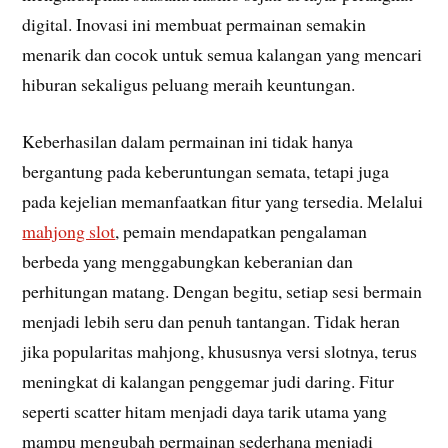
digital. Inovasi ini membuat permainan semakin
menarik dan cocok untuk semua kalangan yang mencari
hiburan sekaligus peluang meraih keuntungan.
Keberhasilan dalam permainan ini tidak hanya
bergantung pada keberuntungan semata, tetapi juga
pada kejelian memanfaatkan fitur yang tersedia. Melalui
mahjong slot
, pemain mendapatkan pengalaman
berbeda yang menggabungkan keberanian dan
perhitungan matang. Dengan begitu, setiap sesi bermain
menjadi lebih seru dan penuh tantangan. Tidak heran
jika popularitas mahjong, khususnya versi slotnya, terus
meningkat di kalangan penggemar judi daring. Fitur
seperti scatter hitam menjadi daya tarik utama yang
mampu mengubah permainan sederhana menjadi