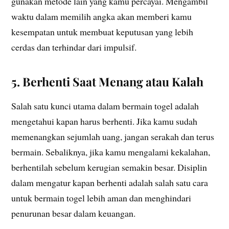
gunakan metode lain yang kamu percayai. Mengambil
waktu dalam memilih angka akan memberi kamu
kesempatan untuk membuat keputusan yang lebih
cerdas dan terhindar dari impulsif.
5. Berhenti Saat Menang atau Kalah
Salah satu kunci utama dalam bermain togel adalah
mengetahui kapan harus berhenti. Jika kamu sudah
memenangkan sejumlah uang, jangan serakah dan terus
bermain. Sebaliknya, jika kamu mengalami kekalahan,
berhentilah sebelum kerugian semakin besar. Disiplin
dalam mengatur kapan berhenti adalah salah satu cara
untuk bermain togel lebih aman dan menghindari
penurunan besar dalam keuangan.