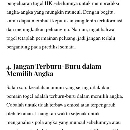
pengeluaran togel HK sebelumnya untuk memprediksi
angka-angka yang mungkin muncul. Dengan begitu,
kamu dapat membuat keputusan yang lebih terinformasi
dan meningkatkan peluangmu. Namun, ingat bahwa
togel tetaplah permainan peluang, jadi jangan terlalu
bergantung pada prediksi semata.
4. Jangan Terburu-Buru dalam
Memilih Angka
Salah satu kesalahan umum yang sering dilakukan
pemain togel adalah terburu-buru dalam memilih angka.
Cobalah untuk tidak terbawa emosi atau terpengaruh
oleh tekanan. Luangkan waktu sejenak untuk
menganalisis pola angka yang muncul sebelumnya atau